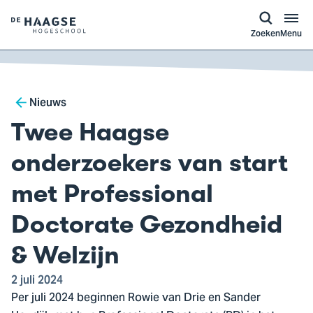
a naar
ontent
Logo
Zoeken
Menu
van
De
Haagse
Breadcrumb
Hogeschool,
Nieuws
ga
Twee Haagse
naar
de
onderzoekers van start
homepagina
met Professional
Doctorate Gezondheid
& Welzijn
2 juli 2024
Per juli 2024 beginnen Rowie van Drie en Sander