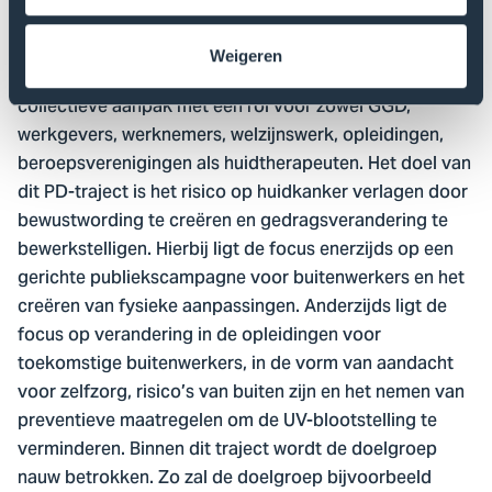
zonnebank-gebruikers, sporters en buitenwerkers.
Van Drie richt zich op buitenwerkers en buitenlopers in
Weigeren
haar onderzoek. Deze groepen vragen om een
collectieve aanpak met een rol voor zowel GGD,
werkgevers, werknemers, welzijnswerk, opleidingen,
beroepsverenigingen als huidtherapeuten. Het doel van
dit PD-traject is het risico op huidkanker verlagen door
bewustwording te creëren en gedragsverandering te
bewerkstelligen. Hierbij ligt de focus enerzijds op een
gerichte publiekscampagne voor buitenwerkers en het
creëren van fysieke aanpassingen. Anderzijds ligt de
focus op verandering in de opleidingen voor
toekomstige buitenwerkers, in de vorm van aandacht
voor zelfzorg, risico’s van buiten zijn en het nemen van
preventieve maatregelen om de UV-blootstelling te
verminderen. Binnen dit traject wordt de doelgroep
nauw betrokken. Zo zal de doelgroep bijvoorbeeld