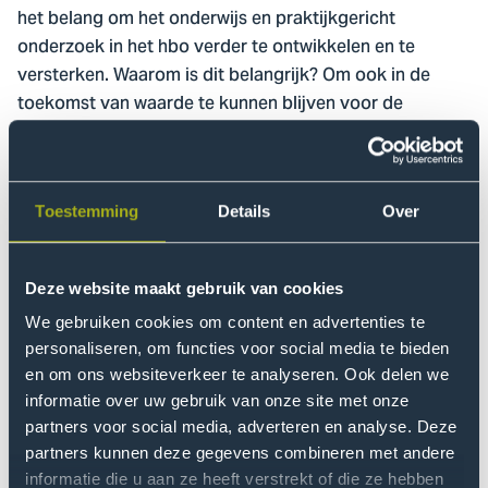
het belang om het onderwijs en praktijkgericht
onderzoek in het hbo verder te ontwikkelen en te
versterken. Waarom is dit belangrijk? Om ook in de
toekomst van waarde te kunnen blijven voor de
innovatie van de beroepspraktijk en voor de
maatschappelijke uitdagingen waar we als samenleving
voor staan.
Toestemming
Details
Over
Een PD-traject heeft verschillende doelen, namelijk: 1)
bijdragen aan kennisontwikkeling in samenwerking met
de beroepspraktijk, 2) positioneren van het hbo in de
Deze website maakt gebruik van cookies
internationale kennisinfrastructuur, 3) een doorlopende
We gebruiken cookies om content en advertenties te
leerlijn van beroepskolom en 4)
personaliseren, om functies voor social media te bieden
docentprofessionalisering. Binnen De Haagse
en om ons websiteverkeer te analyseren. Ook delen we
informatie over uw gebruik van onze site met onze
Hogeschool zijn onderzoekers Van Drie en Houdijk de
partners voor social media, adverteren en analyse. Deze
eerste die starten met een PD-traject. Dit is een
partners kunnen deze gegevens combineren met andere
belangrijke stap om deze kennisinstelling nog meer op
informatie die u aan ze heeft verstrekt of die ze hebben