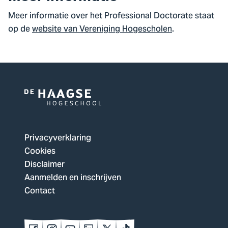
Meer informatie over het Professional Doctorate staat
op de
website van Vereniging Hogescholen
.
Logo
van
De
Privacyverklaring
Haagse
Cookies
Hogeschool,
Disclaimer
ga
Aanmelden en inschrijven
naar
Contact
de
homepagina
Volg
Volg
Volg
Volg
Volg
Volg