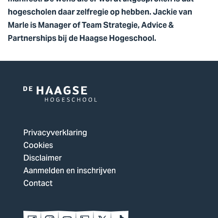
hogescholen daar zelfregie op hebben. Jackie van
Marle is Manager of Team Strategie, Advice &
Partnerships bij de Haagse Hogeschool.
Logo
van
De
Privacyverklaring
Haagse
Cookies
Hogeschool,
Disclaimer
ga
Aanmelden en inschrijven
naar
Contact
de
homepagina
Volg
Volg
Volg
Volg
Volg
Volg