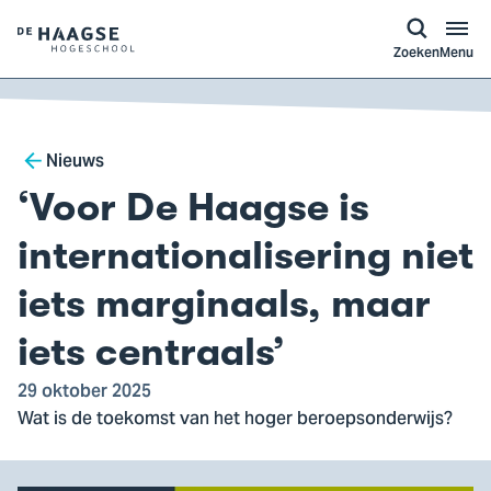
a naar
ontent
Logo
Zoeken
Menu
van
De
Haagse
Breadcrumb
Hogeschool,
Nieuws
ga
‘Voor De Haagse is
naar
de
internationalisering niet
homepagina
iets marginaals, maar
iets centraals’
29 oktober 2025
Wat is de toekomst van het hoger beroepsonderwijs?