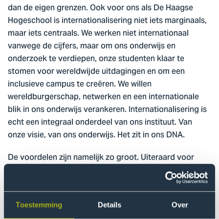
dan de eigen grenzen. Ook voor ons als De Haagse
Hogeschool is internationalisering niet iets marginaals,
maar iets centraals. We werken niet internationaal
vanwege de cijfers, maar om ons onderwijs en
onderzoek te verdiepen, onze studenten klaar te
stomen voor wereldwijde uitdagingen en om een
inclusieve campus te creëren. We willen
wereldburgerschap, netwerken en een internationale
blik in ons onderwijs verankeren. Internationalisering is
echt een integraal onderdeel van ons instituut. Van
onze visie, van ons onderwijs. Het zit in ons DNA.
De voordelen zijn namelijk zo groot. Uiteraard voor
onze buitenlandse studenten, maar vooral voor onze
Nederlandse studenten. Door iedere dag les te krijgen
in een internationale context leer je een brug slaan
Toestemming
Details
Over
tussen verschillende culturele, disciplinaire en