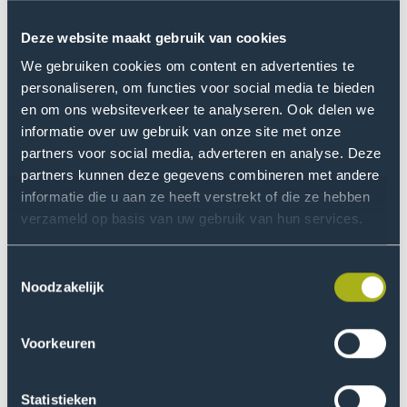
methodologische perspectieven. In ieder land werken
de systemen anders. Normen, waarden en
Deze website maakt gebruik van cookies
verwachtingen zijn niet overal hetzelfde. Een ruime blik
We gebruiken cookies om content en advertenties te
leert je omgaan met complexiteit en ambiguïteit. Dat is
personaliseren, om functies voor social media te bieden
zo belangrijk. Onze studenten worden hierdoor sterk,
en om ons websiteverkeer te analyseren. Ook delen we
kunnen zich makkelijk aanpassen en hun eigen
informatie over uw gebruik van onze site met onze
aannames bevragen.
partners voor social media, adverteren en analyse. Deze
partners kunnen deze gegevens combineren met andere
We leiden onze studenten op tot mondiaal
informatie die u aan ze heeft verstrekt of die ze hebben
georiënteerde mensen die kunnen opereren in een
verzameld op basis van uw gebruik van hun services.
internationale omgeving. Daar is behoefte aan op de
arbeidsmarkt. Kijk naar de overheid, die is natuurlijk
Toestemmingsselectie
groot hier in Den Haag. Denk ook aan het Westland,
Noodzakelijk
daar handelen ze wereldwijd in fruit, groenten en
bloemen. En de semiconindustrie, die is naarstig op
Voorkeuren
zoek naar talent. Met onze internationale programma’s
trekken we hier talenten voor aan die we opleiden om
de arbeidsmarkt te betreden. We creëren een talent
Statistieken