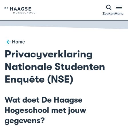
a naar
ontent
Logo
Zoeken
Menu
van
De
Haagse
Breadcrumb
Hogeschool,
Home
ga
Privacyverklaring
naar
de
Nationale Studenten
homepagina
Enquête (NSE)
Wat doet De Haagse
Hogeschool met jouw
gegevens?