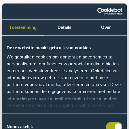
Welke gegevens worden
gekoppeld?
Toestemming
Details
Over
Indien je toestemming geeft om jouw antwoorden in de
NSE via je hogeschoolmailadres te koppelen aan
gegevens van de instelling, dan worden alleen de
Deze website maakt gebruik van cookies
volgende gegevens (afkomstig uit Osiris) gekoppeld:
We gebruiken cookies om content en advertenties te
personaliseren, om functies voor social media te bieden
Startjaar opleiding
en om ons websiteverkeer te analyseren. Ook delen we
Vooropleiding
informatie over uw gebruik van onze site met onze
partners voor social media, adverteren en analyse. Deze
Studievoortganggegevens (BSA, propedeuse
partners kunnen deze gegevens combineren met andere
behaald, aantal studiepunten behaald)
informatie die u aan ze heeft verstrekt of die ze hebben
verzameld op basis van uw gebruik van hun services.
Na koppeling van de bovenstaande gegevens wordt
jouw emailadres verwijderd uit het databestand en het
Toestemmingsselectie
koppelbestand vernietigd. Dat gebeurt uiterlijk 6
Noodzakelijk