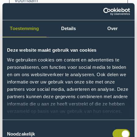
Tussenvoegsel
Toestemming
Details
Over
Deze website maakt gebruik van cookies
Achternaam
We gebruiken cookies om content en advertenties te
personaliseren, om functies voor social media te bieden
en om ons websiteverkeer te analyseren. Ook delen we
informatie over uw gebruik van onze site met onze
E-mailadres
partners voor social media, adverteren en analyse. Deze
partners kunnen deze gegevens combineren met andere
informatie die u aan ze heeft verstrekt of die ze hebben
verzameld op basis van uw gebruik van hun services.
Ik geef toestemming om telefonisch en per e-mail
Toestemmingsselectie
benaderd te worden in het kader van mijn
Noodzakelijk