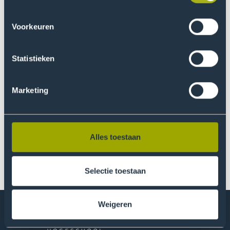
studiekeuze. Mijn gegevens worden vertrouwelijk
behandeld en niet langer bewaard dan nodig. Ik
kan mijn toestemming op elk moment intrekken of
Voorkeuren
aanpassen via
mijn voorkeuren aanpassen
.
Ben je jonger dan 16 jaar? Vraag dan eerst
toestemming aan jouw ouder(s) of verzorger(s)
Statistieken
voordat je jouw persoonsgegevens achterlaat.
Meer informatie over hoe De Haagse Hogeschool
met jouw gegevens omgaat, vind je in de
Marketing
privacyverklaring
.
Alles toestaan
Versturen
Selectie toestaan
Weigeren