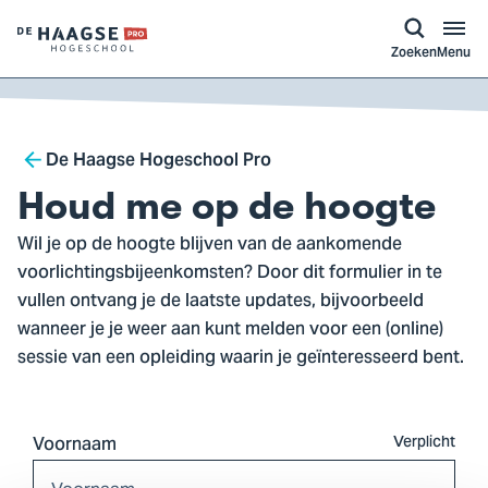
a naar
ontent
Logo
Zoeken
Menu
van
De
Haagse
Breadcrumb
Hogeschool,
De Haagse Hogeschool Pro
ga
Houd me op de hoogte
naar
Wil je op de hoogte blijven van de aankomende
de
voorlichtingsbijeenkomsten? Door dit formulier in te
homepagina
vullen ontvang je de laatste updates, bijvoorbeeld
wanneer je je weer aan kunt melden voor een (online)
sessie van een opleiding waarin je geïnteresseerd bent.
Voornaam