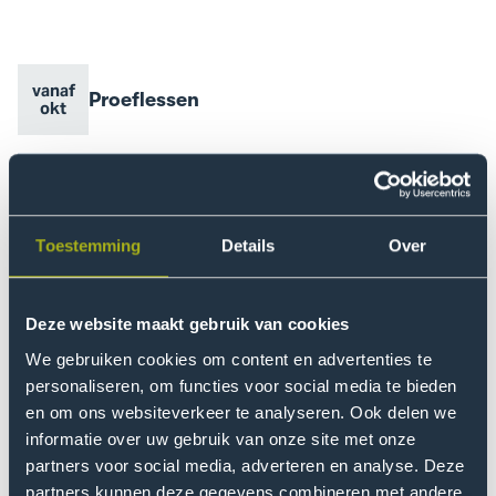
vanaf
Evenement
Proeflessen
Evenement
Go
okt
naam
datum
to
Proeflessen
event
8
Evenement
Voorlichtingssessie
Evenement
okt
Go
naam
datum
to
Toestemming
Details
Over
Voorlichtingssessie
event
26
Evenement
Voorlichtingssessie
Evenement
nov
Go
Deze website maakt gebruik van cookies
naam
datum
to
We gebruiken cookies om content en advertenties te
Voorlichtingssessie
personaliseren, om functies voor social media te bieden
event
26
Evenement
en om ons websiteverkeer te analyseren. Ook delen we
Voorlichtingssessie
Evenement
jan
Go
informatie over uw gebruik van onze site met onze
naam
datum
to
partners voor social media, adverteren en analyse. Deze
Voorlichtingssessie
partners kunnen deze gegevens combineren met andere