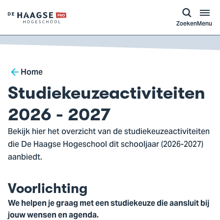
a naar
ontent
Logo
Zoeken
Menu
van
De
Haagse
Breadcrumb
Hogeschool,
Home
ga
Studiekeuzeactiviteiten
naar
de
2026 - 2027
homepagina
Bekijk hier het overzicht van de studiekeuzeactiviteiten
die De Haagse Hogeschool dit schooljaar (2026-2027)
aanbiedt.
Voorlichting
We helpen je graag met een studiekeuze die aansluit bij
jouw wensen en agenda.