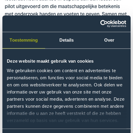
pilot uitgevoerd om die maatschappelijke betekenis
met onderzoek handen en voeten te geven. Samen met
het management van het lokale zwembad Aquapelle en
adviesbureau Treem hebben we gezocht naar
mogelijkheden om de bestaande data van het
Toestemming
Details
Over
zwembad beter te benutten, en op zo eenvoudig
mogelijke wijze ontbrekende informatie aan te vullen.
Dit past bij de ambitie van het
lectoraat Impact of
Deze website maakt gebruik van cookies
Sport
om de impact van sport te verduidelijken en de
We gebruiken cookies om content en advertenties te
sector te ondersteunen om die impact te vergroten.
personaliseren, om functies voor social media te bieden
en om ons websiteverkeer te analyseren. Ook delen we
Voor het onderzoek is een vragenlijst afgenomen onder
informatie over uw gebruik van onze site met onze
bezoekers van het zwembad. Met behulp van online
partners voor social media, adverteren en analyse. Deze
vragenlijstsoftware is respondenten gevraagd om
partners kunnen deze gegevens combineren met andere
antwoorden te geven op vragen over hun tevredenheid
informatie die u aan ze heeft verstrekt of die ze hebben
over het zwembad, de frequentie waarin ze het bad
verzameld op basis van uw gebruik van hun services.
gebruiken, en de vervolgen van het gebruik van het