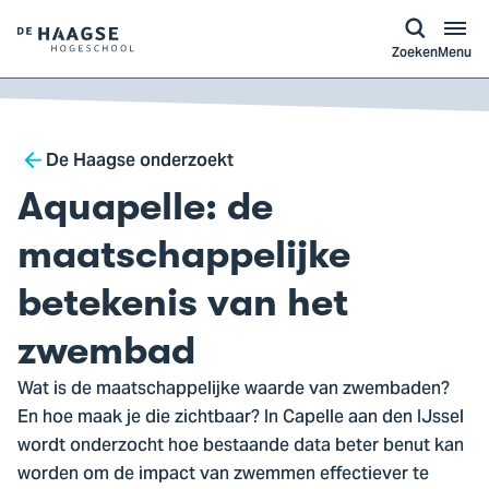
a naar
ontent
Logo
Zoeken
Menu
van
De
Haagse
Breadcrumb
Hogeschool,
De Haagse onderzoekt
ga
Aquapelle: de
naar
de
maatschappelijke
homepagina
betekenis van het
zwembad
Wat is de maatschappelijke waarde van zwembaden?
En hoe maak je die zichtbaar? In Capelle aan den IJssel
wordt onderzocht hoe bestaande data beter benut kan
worden om de impact van zwemmen effectiever te