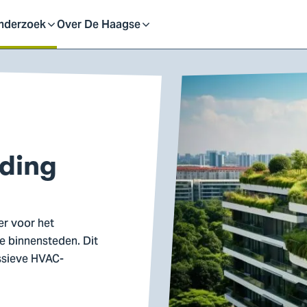
eid
nderzoek
Over De Haagse
pen
Open
f
of
uit
sluit
lding
ubmenu
submenu
er voor het
e binnensteden. Dit
ssieve HVAC-