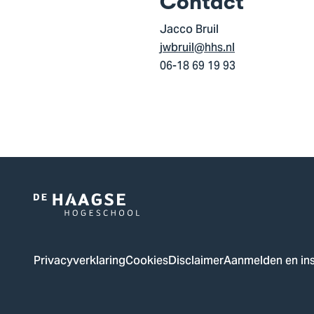
Contact
Jacco Bruil
jwbruil@hhs.nl
06-18 69 19 93
Logo
van
De
Privacyverklaring
Cookies
Disclaimer
Aanmelden en ins
Haagse
Hogeschool,
ga