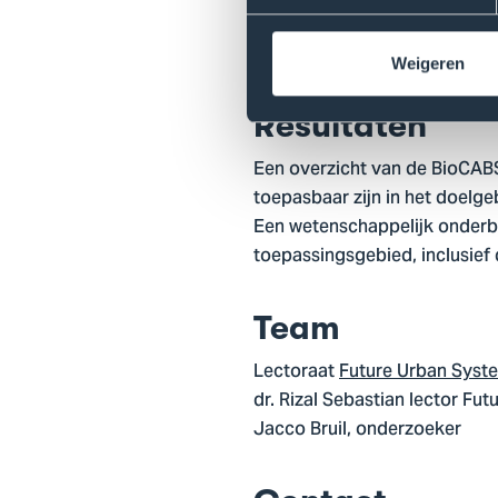
Financiering
Pre promotie voucher THUAS
Weigeren
Resultaten
Een overzicht van de BioCABS
toepasbaar zijn in het doelge
Een wetenschappelijk onderb
toepassingsgebied, inclusief
Team
Lectoraat
Future Urban Syst
dr. Rizal Sebastian lector F
Jacco Bruil, onderzoeker