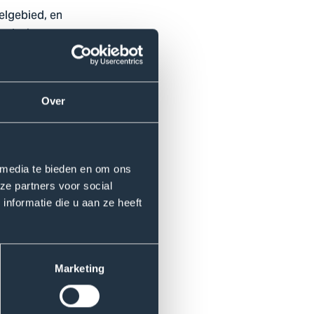
oelgebied, en
y-design.
Over
rking van de
limaat, gebouwtypologie en
 media te bieden en om ons
van BioCABS.
ze partners voor social
erzoeken naar materiële en
nformatie die u aan ze heeft
ium- en veldvalidatie;
Marketing
erpkader en documentatie.