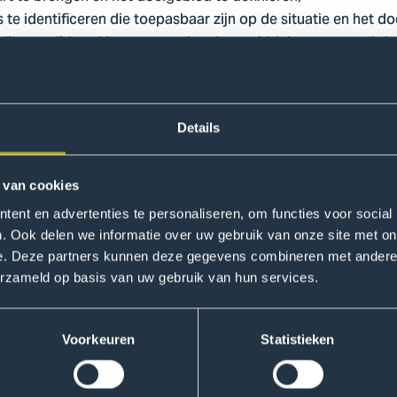
 te identificeren die toepasbaar zijn op de situatie en het d
 die gevalideerd kunnen worden door middel van research-b
Details
ing van de onderzoeksfocus, -vragen en -reikwijdte; verste
ische basis; uitwerking van de onderzoeksmethode.
k naar de onderzoeksvraag en gegevensverzameling over k
 van cookies
ten.
ent en advertenties te personaliseren, om functies voor social
randvoorwaarden en functionele vereisten voor de opbouw 
. Ook delen we informatie over uw gebruik van onze site met on
ikkeling van het ontwerpkader voor BioCABS, inclusief ond
e. Deze partners kunnen deze gegevens combineren met andere i
 renovatietechnieken.
erzameld op basis van uw gebruik van hun services.
n een prototype/mock-up en meetprocedures voor laborator
n meetsystemen/apparatuur.
Voorkeuren
Statistieken
eren van het prototype, herziening van het voorlopige ontw