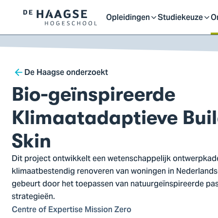
Proefstuderen
Contact en bereikbaarh
Opleidingen
Studiekeuze
O
Logo
Open
Open
O
van
a naar
De
ontent
Haagse
of
of
o
Breadcrumb
Hogeschool,
De Haagse onderzoekt
ga
Bio-geïnspireerde
sluit
sluit
sl
naar
de
Klimaatadaptieve Bui
homepagina
submenu
submenu
s
Skin
Dit project ontwikkelt een wetenschappelijk ontwerpkad
klimaatbestendig renoveren van woningen in Nederlands
gebeurt door het toepassen van natuurgeïnspireerde pa
strategieën.
Centre of Expertise Mission Zero