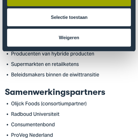
een duurzamere voedselvoorziening en stimuleert het
de vermindering van vleesconsumptie.
Selectie toestaan
Doelgroep
Weigeren
Consumenten van vlees en vleesvervangers
Producenten van hybride producten
Supermarkten en retailketens
Beleidsmakers binnen de eiwittransitie
Samenwerkingspartners
Olijck Foods (consortiumpartner)
Radboud Universiteit
Consumentenbond
ProVeg Nederland