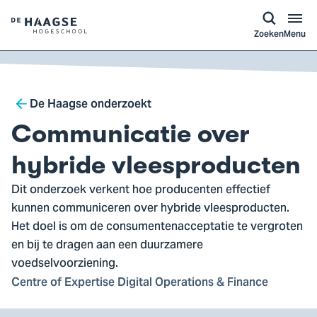
a naar
ontent
Logo
Zoeken
Menu
van
De
Haagse
Breadcrumb
Hogeschool,
De Haagse onderzoekt
ga
Communicatie over
naar
de
hybride vleesproducten
homepagina
Dit onderzoek verkent hoe producenten effectief
kunnen communiceren over hybride vleesproducten.
Het doel is om de consumentenacceptatie te vergroten
en bij te dragen aan een duurzamere
voedselvoorziening.
Centre of Expertise Digital Operations & Finance