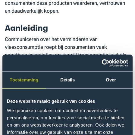
consumenten deze producten waarderen, vertrouwen
en daadwerkelijk kopen.
Aanleiding
Communiceren over het verminderen van
vleesconsumptie roept bij consumenten vaak
negatieve associaties op, terwijl transparantie juist als
belangrijk wordt ervaren. De centrale vraag van het
onderzoek is daarom: hoe kunnen producenten
optimaal communiceren over het hybride karakter van
Toestemming
Details
Over
hun producten? Werkt een volledige en expliciete
aanpak beter, of is een subtiele en indirecte benadering
effectiever?
Deze website maakt gebruik van cookies
We gebruiken cookies om content en advertenties te
Onderzoek
personaliseren, om functies voor social media te bieden
en om ons websiteverkeer te analyseren. Ook delen we
Het onderzoek bestaat uit twee fasen. Eerst
informatie over uw gebruik van onze site met onze