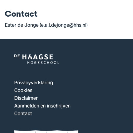
Contact
Ester de Jonge (
e.a.l.dejonge@hhs.nl
)
Logo
van
De
Privacyverklaring
Haagse
Cookies
Hogeschool,
Disclaimer
ga
Aanmelden en inschrijven
naar
Contact
de
homepagina