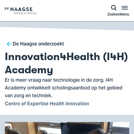
a naar
ontent
Logo
Zoeken
Menu
van
De
Haagse
Breadcrumb
Hogeschool,
De Haagse onderzoekt
ga
Innovation4Health (I4H)
naar
de
Academy
homepagina
Er is meer vraag naar technologie in de zorg. I4H
Academy ontwikkelt scholingsaanbod op het gebied
van zorg en techniek.
Centre of Expertise Health Innovation