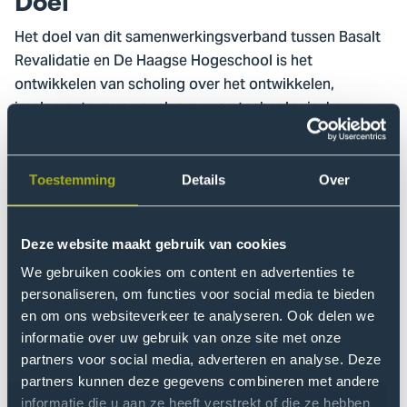
Doel
Het doel van dit samenwerkingsverband tussen Basalt
Revalidatie en De Haagse Hogeschool is het
ontwikkelen van scholing over het ontwikkelen,
implementeren en evalueren van technologische
oplossingen binnen de gezondheidszorg.
Doelgroep
Toestemming
Details
Over
De doelgroep voor de scholing die ontwikkeld wordt,
zijn studenten binnen het hbo en techniek, maar ook
Deze website maakt gebruik van cookies
professionals in het zorg- of sociaaldomein met
We gebruiken cookies om content en advertenties te
interesse in de verbinding van zorg.
personaliseren, om functies voor social media te bieden
en om ons websiteverkeer te analyseren. Ook delen we
Aanpak
informatie over uw gebruik van onze site met onze
partners voor social media, adverteren en analyse. Deze
Binnen de I4H Academy zijn reeds verschillende
partners kunnen deze gegevens combineren met andere
modules ontwikkeld. De modules richten zich op het
informatie die u aan ze heeft verstrekt of die ze hebben