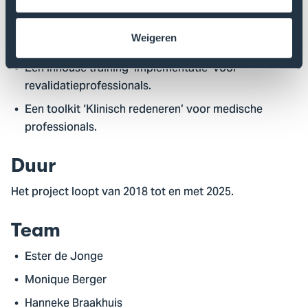
1 en 2 (OOG1 en OOG2) aan De Haagse Hogeschool
met daarin drie modules: contextbepaling, waarde
Weigeren
proposities en stakeholdermanagement.
Een inhouse training ‘Implementatie’ voor
revalidatieprofessionals.
Een toolkit ‘Klinisch redeneren’ voor medische
professionals.
Duur
Het project loopt van 2018 tot en met 2025.
Team
Ester de Jonge
Monique Berger
Hanneke Braakhuis