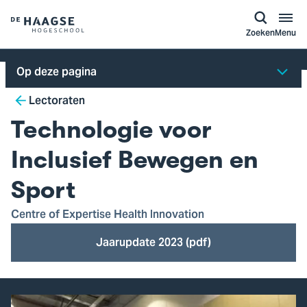
a naar
ontent
Logo
Zoeken
Menu
van
De
Op deze pagina
Haagse
Breadcrumb
Hogeschool,
Lectoraten
ga
Technologie voor
naar
de
Inclusief Bewegen en
homepagina
Sport
Centre of Expertise Health Innovation
Jaarupdate 2023 (pdf)