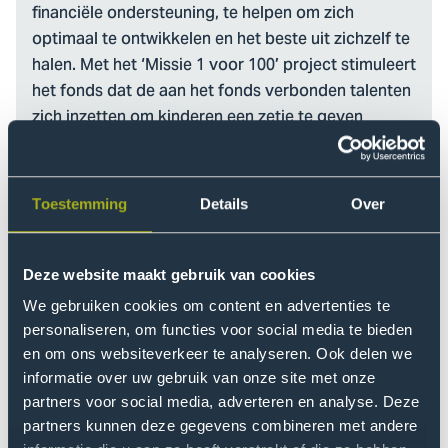
financiële ondersteuning, te helpen om zich
optimaal te ontwikkelen en het beste uit zichzelf te
halen. Met het ‘Missie 1 voor 100’ project stimuleert
het fonds dat de aan het fonds verbonden talenten
zich inzetten om kinderen een zetje te geven
richting sporten, bewegen en een gezonde
levensstijl. De talenten organiseren bijvoorbeeld
samen met hun voormalige basisschool een
Toestemming
Details
Over
(sport)les of training op locatie. In 2025 ligt daarbij
een accent op de regio Haaglanden en kinderen in
wijken waar sport en bewegen minder
Deze website maakt gebruik van cookies
vanzelfsprekend is.
We gebruiken cookies om content en advertenties te
personaliseren, om functies voor social media te bieden
en om ons websiteverkeer te analyseren. Ook delen we
informatie over uw gebruik van onze site met onze
partners voor social media, adverteren en analyse. Deze
partners kunnen deze gegevens combineren met andere