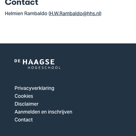
Contact
Helmien Rambaldo (
H.W.Rambaldo@hhs.nl
)
Logo
van
De
Privacyverklaring
Haagse
Cookies
Hogeschool,
Disclaimer
ga
Aanmelden en inschrijven
naar
Contact
de
homepagina