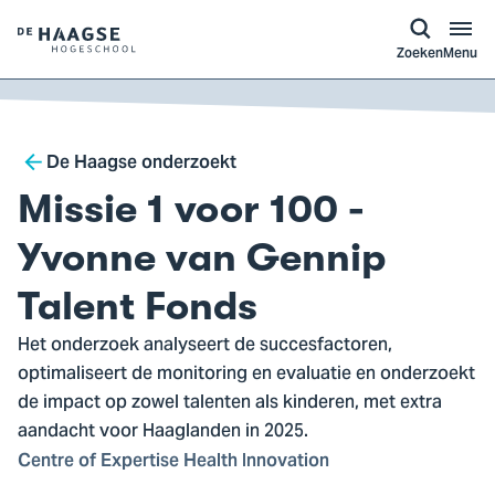
a naar
ontent
Logo
Zoeken
Menu
van
De
Haagse
Breadcrumb
Hogeschool,
De Haagse onderzoekt
ga
Missie 1 voor 100 -
naar
de
Yvonne van Gennip
homepagina
Talent Fonds
Het onderzoek analyseert de succesfactoren,
optimaliseert de monitoring en evaluatie en onderzoekt
de impact op zowel talenten als kinderen, met extra
aandacht voor Haaglanden in 2025.
Centre of Expertise Health Innovation