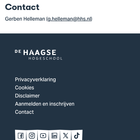
Contact
Gerben Helleman (
g.helleman@hhs.nl
)
Logo
van
De
Privacyverklaring
Haagse
Cookies
Hogeschool,
Disclaimer
ga
Aanmelden en inschrijven
naar
Contact
de
homepagina
Volg
Volg
Volg
Volg
Volg
Volg
ons
ons
ons
ons
ons
ons