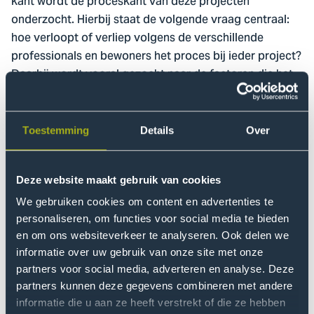
kant wordt de proceskant van deze projecten
onderzocht. Hierbij staat de volgende vraag centraal:
hoe verloopt of verliep volgens de verschillende
professionals en bewoners het proces bij ieder project?
Daarbij wordt vooral gezocht naar de factoren die het
proces hebben bevorderd of belemmerd. Dit onderdeel
wordt uitgevoerd door de GGD.
Toestemming
Details
Over
Aan de andere kant wordt het gebruik van deze
heringerichte plekken onderzocht: profiteert de
doelgroep van de door professionals en bewoners
Deze website maakt gebruik van cookies
bedachte ingrepen? Oftewel: heeft het intensieve
We gebruiken cookies om content en advertenties te
proces ook tot fysieke en sociale ingrepen geleid die
personaliseren, om functies voor social media te bieden
door de doelgroep worden gebruikt en gewaardeerd?
en om ons websiteverkeer te analyseren. Ook delen we
Dit onderdeel wordt uitgevoerd door het lectoraat
informatie over uw gebruik van onze site met onze
Gezonde Leefstijl in een Stimulerende Omgeving
van
partners voor social media, adverteren en analyse. Deze
De Haagse Hogeschool.
partners kunnen deze gegevens combineren met andere
informatie die u aan ze heeft verstrekt of die ze hebben