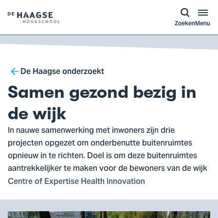
a naar
ontent
Logo
Zoeken
Menu
van
De
Haagse
Breadcrumb
Hogeschool,
De Haagse onderzoekt
ga
Samen gezond bezig in
naar
de
de wijk
homepagina
In nauwe samenwerking met inwoners zijn drie
projecten opgezet om onderbenutte buitenruimtes
opnieuw in te richten. Doel is om deze buitenruimtes
aantrekkelijker te maken voor de bewoners van de wijk
Centre of Expertise Health Innovation