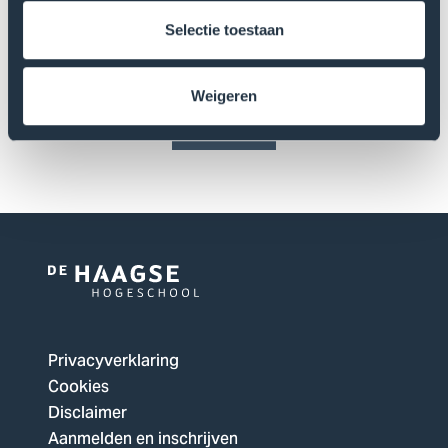
Meer informatie over hoe De Haagse Hogeschool met jouw
gegevens omgaat, vind je in de
privacyverklaring
.
Selectie toestaan
Weigeren
Versturen
Logo
van
De
Privacyverklaring
Haagse
Cookies
Hogeschool,
Disclaimer
ga
Aanmelden en inschrijven