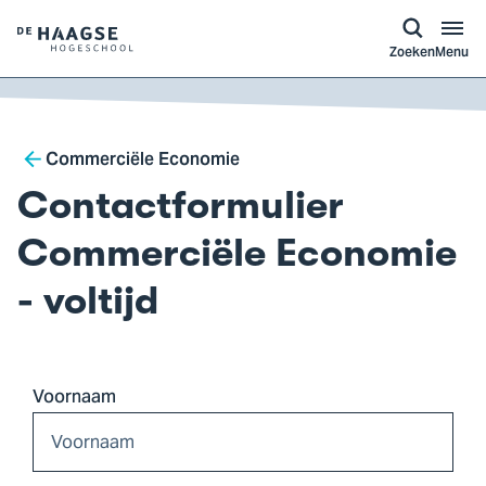
a naar
ontent
Logo
Zoeken
Menu
van
De
Haagse
Breadcrumb
Hogeschool,
Commerciële Economie
ga
Contactformulier
naar
de
Commerciële Economie
homepagina
- voltijd
Voornaam