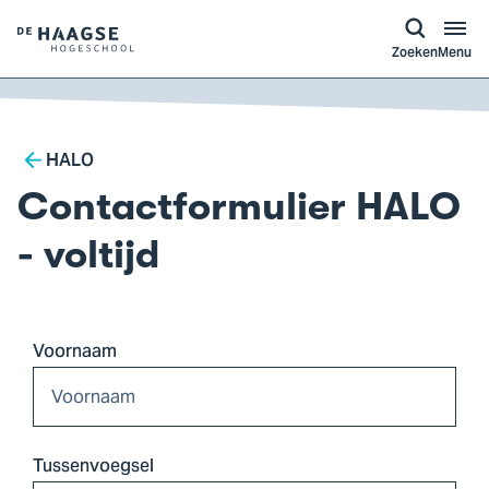
a naar
ontent
Logo
Zoeken
Menu
van
De
Haagse
Breadcrumb
Hogeschool,
HALO
ga
Contactformulier HALO
naar
de
- voltijd
homepagina
Voornaam
Tussenvoegsel