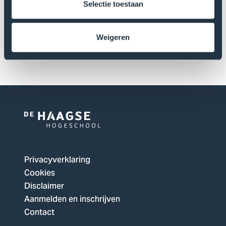
Selectie toestaan
Weigeren
Versturen
Logo
van
De
Privacyverklaring
Haagse
Cookies
Hogeschool,
Disclaimer
ga
Aanmelden en inschrijven
naar
Contact
de