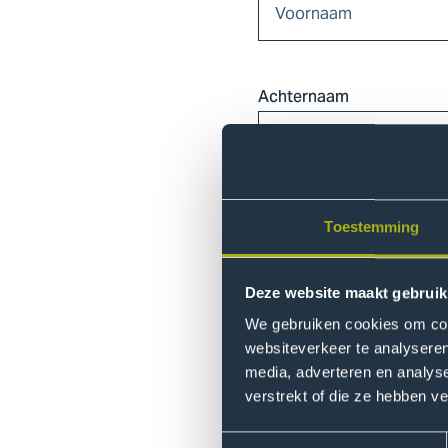
Achternaam
E-mailadres
Toestemming
Deze website maakt gebruik
We gebruiken cookies om cont
Wat is je vraag aan de o
websiteverkeer te analyseren
media, adverteren en analys
verstrekt of die ze hebben v
Toestemmingsselectie