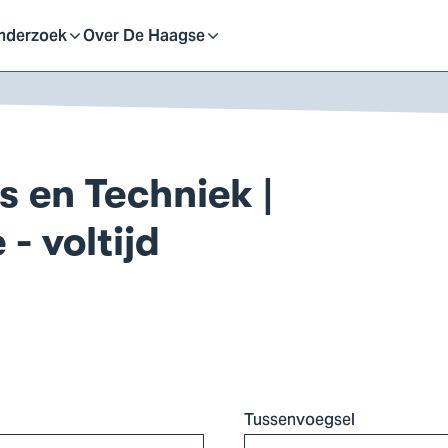
eid
nderzoek
Over De Haagse
pen
Open
f
of
 en Techniek |
uit
sluit
- voltijd
ubmenu
submenu
Tussenvoegsel