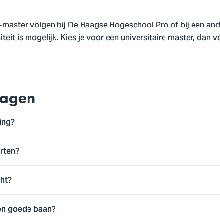
-master volgen bij
De Haagse Hogeschool Pro
of bij een an
eit is mogelijk. Kies je voor een universitaire master, dan v
ragen
ding?
arten?
cht?
en goede baan?