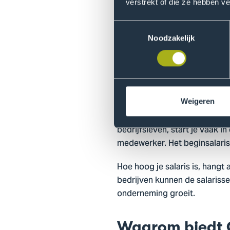
verstrekt of die ze hebben v
Toestemmingsselectie
E-commerce specia
Noodzakelijk
Als
we
e-commerce specialist
verbetert de resultaten. Je c
Wat verdien je?
Weigeren
Wanneer je start als onderne
bedrijfsleven, start je vaak 
medewerker. Het beginsalaris 
Hoe hoog je salaris is, hangt a
bedrijven kunnen de salarissen
onderneming groeit.
Waarom biedt 