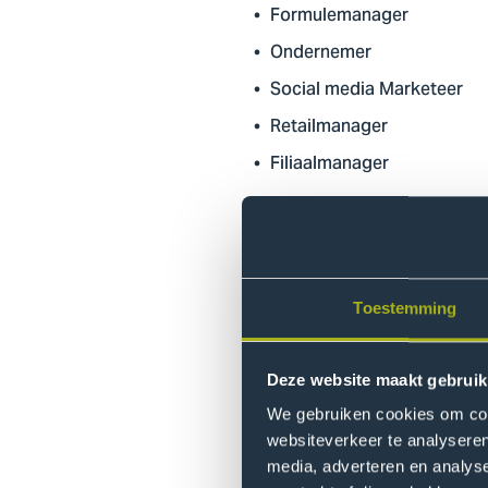
Formulemanager
Ondernemer
Social media Marketeer
Retailmanager
Filiaalmanager
We lichten 3 voorbeeldfuncties
Ondernemer
Toestemming
Als
start je je e
ondernemer
maakt keuzes over groei. Jij
Deze website maakt gebruik
Filiaalmanager
We gebruiken cookies om cont
websiteverkeer te analyseren
Als
zorg je dat
filiaalmanager
media, adverteren en analys
Je bent verantwoordelijk voo