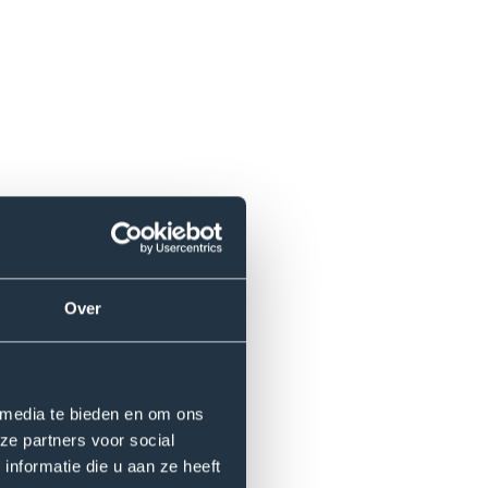
Over
nnen, zet marketing in en
 media te bieden en om ons
ze partners voor social
n omzet en klanttevredenheid.
nformatie die u aan ze heeft