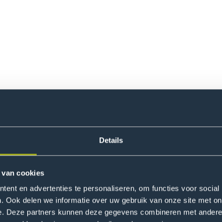
 voor je uit.
Details
igen bedrijf of bouw je een nieuw concept uit. Je bedenkt pla
 bepaalt de koers van je onderneming.
 van cookies
ent en advertenties te personaliseren, om functies voor social
. Ook delen we informatie over uw gebruik van onze site met on
 een winkel goed draait. Je stuurt een team aan en werkt aa
e. Deze partners kunnen deze gegevens combineren met andere i
r de dagelijkse gang van zaken.