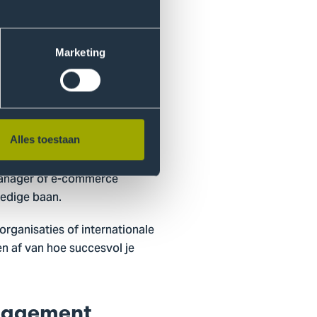
Marketing
anten doen op de webshop en
Alles toestaan
is. Wanneer je start in het
almanager of e-commerce
ledige baan.
ilorganisaties of internationale
men af van hoe succesvol je
nagement