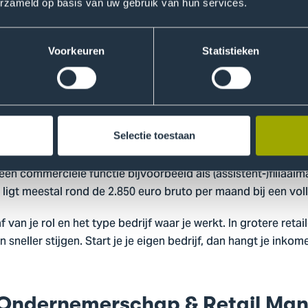
erzameld op basis van uw gebruik van hun services.
list
Voorkeuren
Statistieken
rk je aan de online verkoop van producten. Je kijkt wat kl
ombineert commercieel inzicht met digitale skills.
Selectie toestaan
mer hangt je inkomen af van hoe succesvol jouw onderneming 
in een commerciële functie bijvoorbeeld als (assistent-)filia
ligt meestal rond de 2.850 euro bruto per maand bij een vol
f van je rol en het type bedrijf waar je werkt. In grotere reta
 sneller stijgen. Start je je eigen bedrijf, dan hangt je inko
Ondernemerschap & Retail Ma