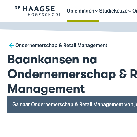
Proefstuderen
Contact en bereikbaarh
Opleidingen
Studiekeuze
O
Logo
Open
Open
O
van
a naar
De
ontent
Haagse
of
of
o
Breadcrumb
Hogeschool,
Ondernemerschap & Retail Management
ga
Baankansen na
sluit
sluit
sl
naar
de
Ondernemerschap & R
homepagina
submenu
submenu
s
Management
Ga naar Ondernemerschap & Retail Management voltij