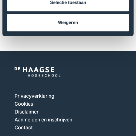
Selectie toestaan
Weigeren
Versturen
Logo
van
De
Privacyverklaring
Haagse
Cookies
Hogeschool,
Disclaimer
ga
Aanmelden en inschrijven
naar
Contact
de