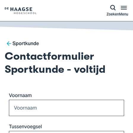
a naar
ontent
Logo
Zoeken
Menu
van
De
Haagse
Breadcrumb
Hogeschool,
Sportkunde
ga
Contactformulier
naar
de
Sportkunde - voltijd
homepagina
Voornaam
Tussenvoegsel