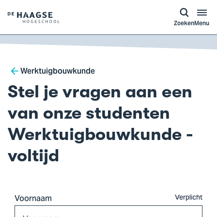
a naar
ontent
Logo
Zoeken
Menu
van
De
Haagse
Breadcrumb
Hogeschool,
Werktuigbouwkunde
ga
Stel je vragen aan een
naar
de
van onze studenten
homepagina
Werktuigbouwkunde -
voltijd
Voornaam