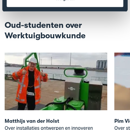
Toon
Too
vorige
vol
slide
slid
Oud-studenten over
Werktuigbouwkunde
Open
Open
de
de
pop-
pop-
up
up
van
van
Matthijs
Pim
van
Vierge
der
Holst
Matthijs van der Holst
Pim Vi
Over installaties ontwerpen en innoveren
Over s