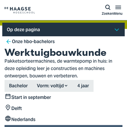
a naar
ontent
Logo
Zoeken
Menu
van
De
Op deze pagina
Haagse
Breadcrumb
Hogeschool,
Onze hbo-bachelors
ga
Werktuigbouwkunde
naar
Pakketsorteermachines, de warmtepomp in huis: in
de
deze opleiding leer je constructies en machines
homepagina
ontwerpen, bouwen en verbeteren.
Type
Duration
Bachelor
Vorm:
4 jaar
Start in september
Start
Delft
Locatie
Nederlands
Taal