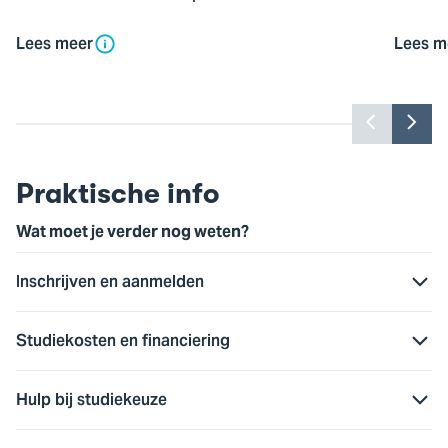
Lees meer
Lees m
Toon
Too
vorige
vol
slide
slid
Praktische info
Wat moet je verder nog weten?
Inschrijven en aanmelden
Studiekosten en financiering
Hulp bij studiekeuze