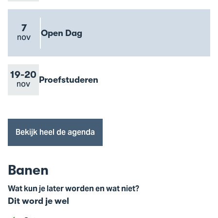
datum
to
Meelopen
event
7
Evenement
Open Dag
Evenement
nov
Go
naam
datum
to
Open
Dag
Van
19
Tot
-
20
Evenement
Proefstuderen
Evenement
nov
Go
event
naam
datum
to
Proefstuderen
event
Bekijk heel de agenda
Banen
Wat kun je later worden en wat niet?
Dit word je wel