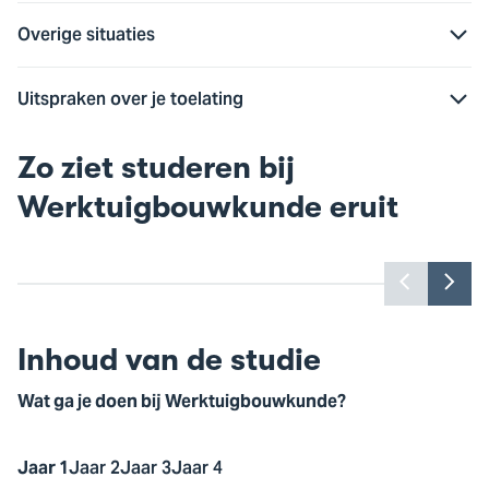
Overige situaties
Uitspraken over je toelating
Zo ziet studeren bij
Werktuigbouwkunde eruit
Benieuwd wat hier te zien is? Accepteer
Ben
dan de marketingcookies.
Toon
Too
vorige
vol
Cookie instellingen
slide
slid
Inhoud van de studie
Wat ga je doen bij Werktuigbouwkunde?
Jaar 1
Jaar 2
Jaar 3
Jaar 4