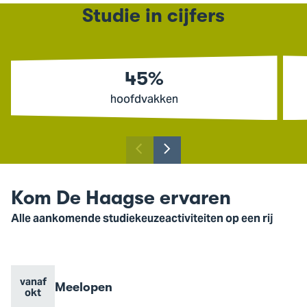
Studie in cijfers
45%
hoofdvakken
Toon
Toon
vorige
volgende
slide
slide
Kom De Haagse ervaren
Alle aankomende studiekeuzeactiviteiten op een rij
vanaf
Evenement
Meelopen
Evenement
Go
okt
naam