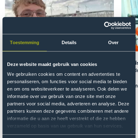
de
de
pop-
pop-
up
up
van
van
Stef
Dennis
van
Vergee
Toestemming
Details
Over
Velden
Stef van Velden
Denni
Deze website maakt gebruik van cookies
Over ontwerpen en bouwen
Over d
We gebruiken cookies om content en advertenties te
personaliseren, om functies voor social media te bieden
Lees meer en mail mij
Lees me
en om ons websiteverkeer te analyseren. Ook delen we
informatie over uw gebruik van onze site met onze
partners voor social media, adverteren en analyse. Deze
Toon
Too
partners kunnen deze gegevens combineren met andere
vorige
vol
informatie die u aan ze heeft verstrekt of die ze hebben
slide
slid
verzameld op basis van uw gebruik van hun services.
Docenten over