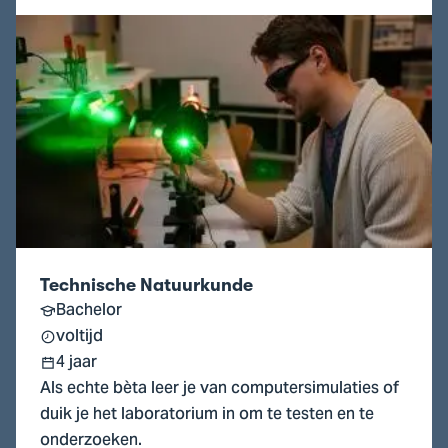
Ga
naar
Technische
Natuurkunde
Technische Natuurkunde
Bachelor
voltijd
4 jaar
Als echte bèta leer je van computersimulaties of
duik je het laboratorium in om te testen en te
onderzoeken.