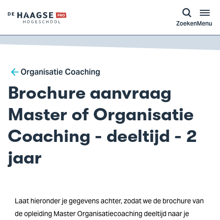
a naar
ontent
Logo
Zoeken
Menu
van
De
Haagse
Breadcrumb
Hogeschool,
Organisatie Coaching
ga
Brochure aanvraag
naar
de
Master of Organisatie
homepagina
Coaching - deeltijd - 2
jaar
Laat hieronder je gegevens achter, zodat we de brochure van
de opleiding Master Organisatiecoaching deeltijd naar je