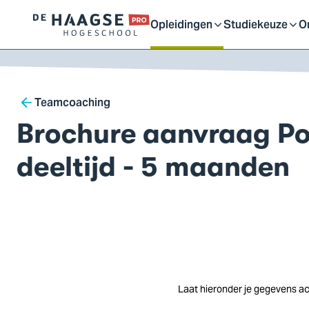
Proefstuderen
Contact en bereikbaarh
Opleidingen
Studiekeuze
O
Logo
Open
Open
O
van
a naar
De
ontent
Haagse
of
of
o
Breadcrumb
Hogeschool,
Teamcoaching
ga
Brochure aanvraag Po
sluit
sluit
sl
naar
de
deeltijd - 5 maanden
homepagina
submenu
submenu
s
Laat hieronder je gegevens ac