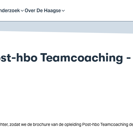
eid
nderzoek
Over De Haagse
pen
Open
f
of
st-hbo Teamcoaching -
uit
sluit
ubmenu
submenu
hter, zodat we de brochure van de opleiding Post-hbo Teamcoaching dee