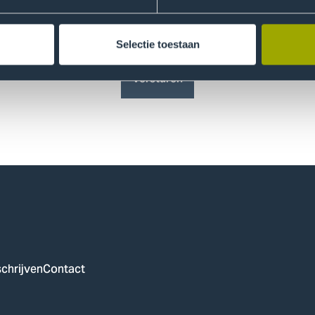
Vraag dan eerst toestemming aan jouw ouder(s) of verzorger(s) voordat je jouw 
e Haagse Hogeschool met jouw gegevens omgaat, vind je in de
privacyverklaring
Selectie toestaan
Versturen
chrijven
Contact