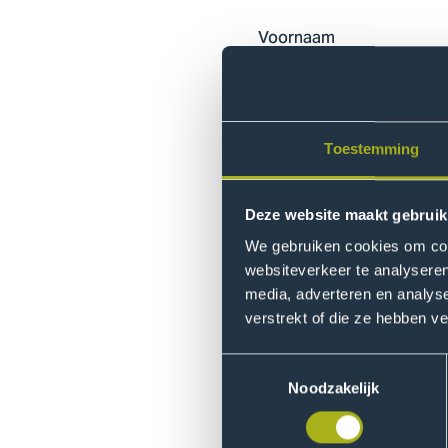
Voornaam
Toestemming
Achternaam
Deze website maakt gebruik
We gebruiken cookies om cont
websiteverkeer te analyseren
Postcode
media, adverteren en analys
verstrekt of die ze hebben v
Toestemmingsselectie
Noodzakelijk
Ik geef toestemming om tele
behandeld en niet langer be