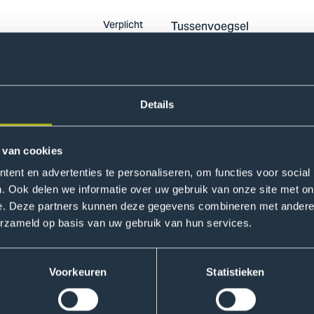
Tussenvoegsel
Details
E-mailadres
 van cookies
ent en advertenties te personaliseren, om functies voor social
. Ook delen we informatie over uw gebruik van onze site met on
Telefoonnummer
e. Deze partners kunnen deze gegevens combineren met andere i
erzameld op basis van uw gebruik van hun services.
Voorkeuren
Statistieken
fonisch en per e-mail benaderd te worden in het kader van mijn studiekeuze. Mi
waard dan nodig. Ik kan mijn toestemming op elk moment intrekken of aanpassen