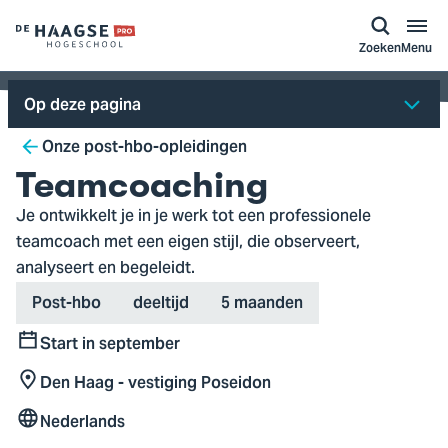
a naar
ontent
Logo
Zoeken
Menu
van
De
Op deze pagina
Haagse
Breadcrumb
Hogeschool,
Onze post-hbo-opleidingen
ga
Teamcoaching
naar
Je ontwikkelt je in je werk tot een professionele
de
teamcoach met een eigen stijl, die observeert,
homepagina
analyseert en begeleidt.
Type
Variant
Duration
Post-hbo
deeltijd
5 maanden
Start in september
Start
Den Haag - vestiging Poseidon
Locatie
Nederlands
Taal