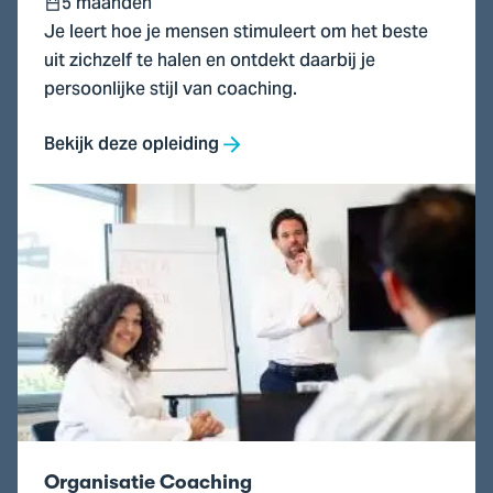
5 maanden
Je leert hoe je mensen stimuleert om het beste
uit zichzelf te halen en ontdekt daarbij je
persoonlijke stijl van coaching.
Bekijk deze opleiding
Ga
naar
Organisatie
Coaching
Organisatie Coaching