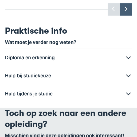
Toon
Too
vorige
vol
slide
slid
Praktische info
Wat moet je verder nog weten?
Diploma en erkenning
Hulp bij studiekeuze
Hulp tijdens je studie
Toch op zoek naar een andere
opleiding?
Misschien vind je deze opleidingen ook interessant!