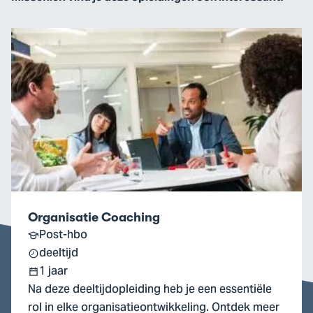
Ga
naar
Organisatie
Coaching
Organisatie Coaching
Post-hbo
deeltijd
1 jaar
Na deze deeltijdopleiding heb je een essentiële
rol in elke organisatieontwikkeling. Ontdek meer