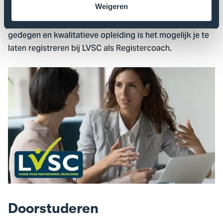
De opleiding Teamcoaching is bekroond met de LVSC
Weigeren
erkenning. Na het succesvol afronden van deze
gedegen en kwalitatieve opleiding is het mogelijk je te
laten registreren bij LVSC als Registercoach.
Doorstuderen