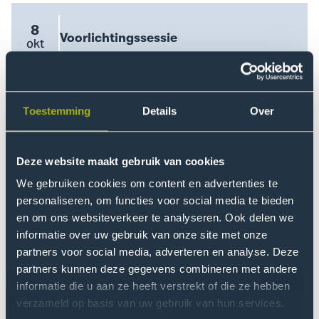
Proeflessen
event
8
Evenement
Voorlichtingssessie
Evenement
okt
Go
naam
datum
to
Voorlichtingssessie
event
26
Evenement
Voorlichtingssessie
Evenement
nov
Go
Toestemming
Details
Over
naam
datum
to
Voorlichtingssessie
Deze website maakt gebruik van cookies
event
We gebruiken cookies om content en advertenties te
Ontvang een gratis
personaliseren, om functies voor social media te bieden
en om ons websiteverkeer te analyseren. Ook delen we
brochure
informatie over uw gebruik van onze site met onze
Wil je de informatie over de opleiding ontvangen in
partners voor social media, adverteren en analyse. Deze
partners kunnen deze gegevens combineren met andere
brochurevorm? Vul dan het contactformulier in en
informatie die u aan ze heeft verstrekt of die ze hebben
ontvang binnen enkele minuten een PDF-bestand
verzameld op basis van uw gebruik van hun services.
via e-mail.