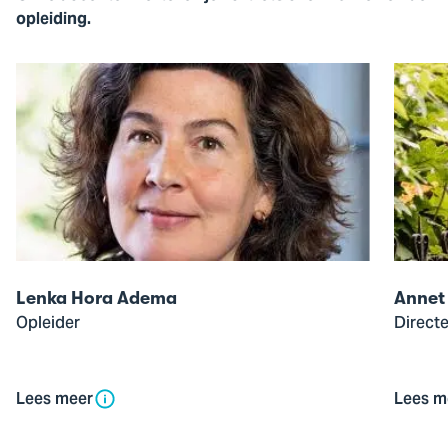
opleiding.
Open
Open
de
de
pop-
pop-
up
up
van
van
Lenka
Annet
Hora
Murre
Adema
ten
Have
Lenka Hora Adema
Annet
Opleider
Direct
Lees meer
Lees m