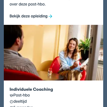
over deze post-hbo.
Bekijk deze opleiding
Ga
naar
Individuele
Coaching
Individuele Coaching
Post-hbo
deeltijd