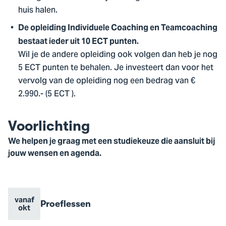
huis halen.
De opleiding Individuele Coaching en Teamcoaching
bestaat ieder uit 10 ECT punten.
Wil je de andere opleiding ook volgen dan heb je nog
5 ECT punten te behalen. Je investeert dan voor het
vervolg van de opleiding nog een bedrag van €
2.990.- (5 ECT ).
Voorlichting
We helpen je graag met een studiekeuze die aansluit bij
jouw wensen en agenda.
vanaf
Evenement
Proeflessen
Evenement
Go
okt
naam
datum
to