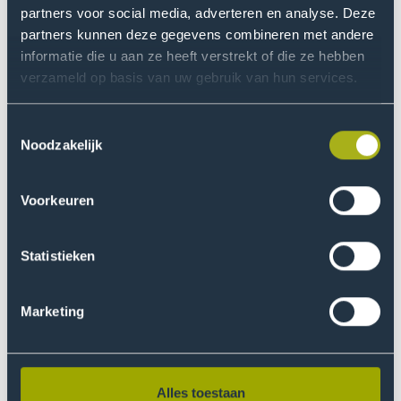
partners voor social media, adverteren en analyse. Deze
partners kunnen deze gegevens combineren met andere
informatie die u aan ze heeft verstrekt of die ze hebben
verzameld op basis van uw gebruik van hun services.
Toestemmingsselectie
Noodzakelijk
Voorkeuren
Statistieken
H. (Hans) Nederlof RC, lid
Hans Nederlof is per 21 augustus 2023 gestart als
Marketing
lid van het College van Bestuur van De Haagse, met
als portefeuille bedrijfsvoering.
Hans is een sprekend voorbeeld van Leven Lang
Alles toestaan