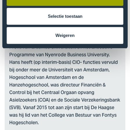
Ontwikkelen, hij combineert werken en leren al zijn
hele leven. Zo heeft hij in 1992 het Staat
Praktijkdiploma Bedrijfsadministratie behaald, o.a.
Selectie toestaan
gevolgd door het Hoger Financieel Administratief
Management (HOFAM), het postdoctorale
Weigeren
programma Registercontroller – specialisatie Non-
Profit van Erasmus Universiteit en het Executive
Programme van Nyenrode Business University.
Hans heeft (op interim-basis) CIO- functies vervuld
bij onder meer de Universiteit van Amsterdam,
Hogeschool van Amsterdam en de
Hanzehogeschool, was directeur Financiën &
Control bij het Centraal Orgaan opvang
Asielzoekers (COA) en de Sociale Verzekeringsbank
(SVB). Vanaf 2015 tot aan zijn start bij De Haagse
was hij lid van het College van Bestuur van Fontys
Hogescholen.