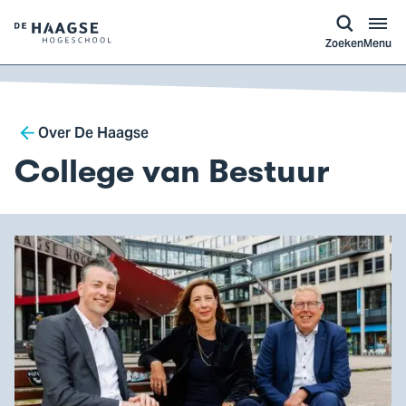
a naar
ontent
Logo
Zoeken
Menu
van
De
Haagse
Breadcrumb
Hogeschool,
Over De Haagse
ga
College van Bestuur
naar
de
homepagina