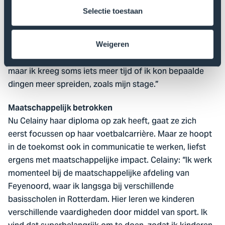
mijn studie vond ik dat wel lastig. Gelukkig kreeg ik
Selectie toestaan
vanuit school goede begeleiding: er is bijvoorbeeld ook
een sportdecaan die met je meekijkt. Ook waren
docenten heel flexibel. Ik moest het programma
Weigeren
natuurlijk gewoon volgen zoals alle andere studenten
maar ik kreeg soms iets meer tijd of ik kon bepaalde
dingen meer spreiden, zoals mijn stage.”
Maatschappelijk betrokken
Nu Celainy haar diploma op zak heeft, gaat ze zich
eerst focussen op haar voetbalcarrière. Maar ze hoopt
in de toekomst ook in communicatie te werken, liefst
ergens met maatschappelijke impact. Celainy: “Ik werk
momenteel bij de maatschappelijke afdeling van
Feyenoord, waar ik langsga bij verschillende
basisscholen in Rotterdam. Hier leren we kinderen
verschillende vaardigheden door middel van sport. Ik