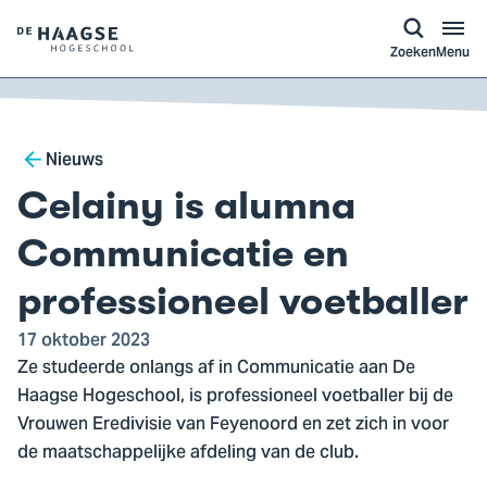
a naar
ontent
Logo
Zoeken
Menu
van
De
Haagse
Breadcrumb
Hogeschool,
Nieuws
ga
Celainy is alumna
naar
de
Communicatie en
homepagina
professioneel voetballer
17 oktober 2023
Ze studeerde onlangs af in Communicatie aan De
Haagse Hogeschool, is professioneel voetballer bij de
Vrouwen Eredivisie van Feyenoord en zet zich in voor
de maatschappelijke afdeling van de club.