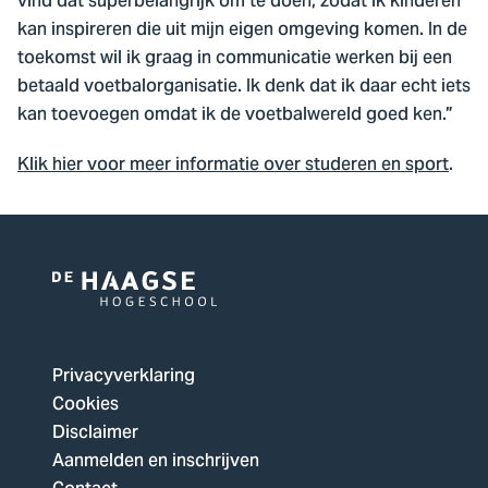
vind dat superbelangrijk om te doen, zodat ik kinderen
kan inspireren die uit mijn eigen omgeving komen. In de
toekomst wil ik graag in communicatie werken bij een
betaald voetbalorganisatie. Ik denk dat ik daar echt iets
kan toevoegen omdat ik de voetbalwereld goed ken.”
Klik hier voor meer informatie over studeren en sport
.
Logo
van
De
Privacyverklaring
Haagse
Cookies
Hogeschool,
Disclaimer
ga
Aanmelden en inschrijven
naar