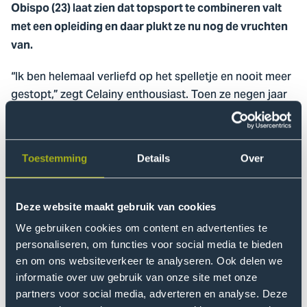
Obispo (23) laat zien dat topsport te combineren valt
met een opleiding en daar plukt ze nu nog de vruchten
van.
“Ik ben helemaal verliefd op het spelletje en nooit meer
gestopt,” zegt Celainy enthousiast. Toen ze negen jaar
oud was kreeg ze haar eerste uitnodiging van het KNVB
om mee te spelen in een districtsteam en sindsdien
heeft ze verschillende jeugdteams doorlopen. Daarna
Toestemming
Details
Over
maakte ze de overstap naar ADO Den Haag. “Dat was
tijdens het tweede jaar van mijn studie. Tot die tijd
speelde ik altijd in gemengde jeugdteams, maar het
Deze website maakt gebruik van cookies
krachtsverschil met de mannen werd te groot. Ik wilde
We gebruiken cookies om content en advertenties te
voor een betaald voetbalorganisatie gaan spelen.”
personaliseren, om functies voor social media te bieden
en om ons websiteverkeer te analyseren. Ook delen we
Meer vrouwelijke boegbeelden
informatie over uw gebruik van onze site met onze
Na ADO Den Haag stapte ze over naar Feyenoord, waar
partners voor social media, adverteren en analyse. Deze
ze nu in de Vrouwen Eredivisie speelt als verdediger.