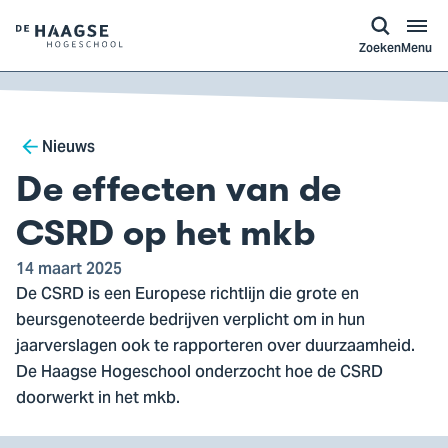
a naar
ontent
Logo
Zoeken
Menu
van
De
Haagse
Breadcrumb
Hogeschool,
Nieuws
ga
De effecten van de
naar
de
CSRD op het mkb
homepagina
14 maart 2025
De CSRD is een Europese richtlijn die grote en
beursgenoteerde bedrijven verplicht om in hun
jaarverslagen ook te rapporteren over duurzaamheid.
De Haagse Hogeschool onderzocht hoe de CSRD
doorwerkt in het mkb.