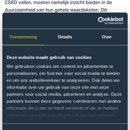
CSRD vallen, moeten namelijk inzicht bieden in de
duurzaamheid van hun gehele waardeketen. Dit
betekent dat zij hun afnemers en leveranciers,
waaronder mkb’ers, kunnen vragen om
duurzaamheidsinformatie aan te leveren.
Toestemming
Details
Over
Onderzoek naar de gevolgen
Deze website maakt gebruik van cookies
voor het mkb
We gebruiken cookies om content en advertenties te
Het
lectoraat New Finance
, onderdeel van het
Centre of
personaliseren, om functies voor social media te bieden
Expertise Digital Operations & Finance
, onderzocht de
en om ons websiteverkeer te analyseren. Ook delen we
indirecte effecten van de CSRD op het Nederlandse
informatie over uw gebruik van onze site met onze
mkb. De analyse is gebaseerd op een enquête onder
partners voor social media, adverteren en analyse. Deze
431 respondenten uit een representatief, ISO-
partners kunnen deze gegevens combineren met andere
gecertificeerd bedrijvenpanel en 127 mkb’ers die via
informatie die u aan ze heeft verstrekt of die ze hebben
sociale media en nieuwsbrieven zijn geworven.
verzameld op basis van uw gebruik van hun services.
Daarnaast zijn 48 interviews afgenomen met mkb’ers,