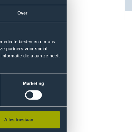
Over
 media te bieden en om ons
sonderwerpen in de
ze partners voor social
srichtingen zijn voor (grote)
nformatie die u aan ze heeft
ngen die wij tegenkomen in
En wat voor invloed heeft dit
Marketing
jn over duurzame mode? En zo
 tijdens de Paris Fashion
erzoeksprojecten.
Alles toestaan