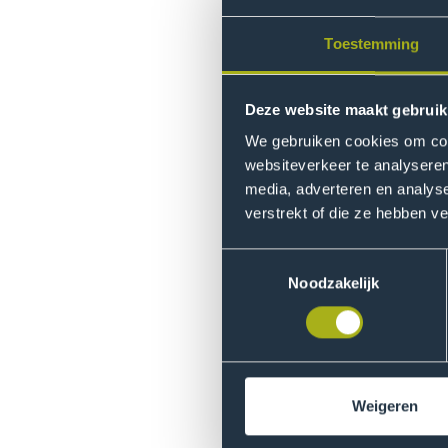
Toestemming
Deze website maakt gebruik
We gebruiken cookies om cont
Tijdens
De Maand van
zetten
websiteverkeer te analyseren
schijnwerpers. We delen de la
media, adverteren en analys
maatschappelijke uitdaginge
verstrekt of die ze hebben v
In De Maand van Circular Bus
Toestemmingsselectie
ons dagelijkse onderzoek naa
Noodzakelijk
op ons inkoopbeleid? Welke 
lanceerde Trashure- tovenaar
Week.
Neem eens een kijkje op onz
Weigeren