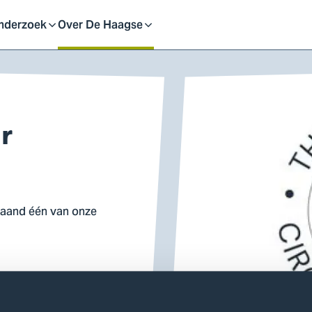
eid
nderzoek
Over De Haagse
pen
Open
f
of
r
uit
sluit
ubmenu
submenu
 maand één van onze