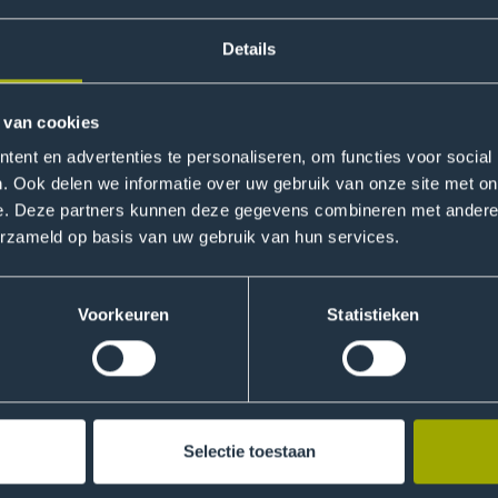
Details
 van cookies
ent en advertenties te personaliseren, om functies voor social
 we bij
Mission Zero
iedere maand één van onze onderzoek
. Ook delen we informatie over uw gebruik van onze site met on
atste inzichten, laten zien wat volgens ons goede oplossing
e. Deze partners kunnen deze gegevens combineren met andere i
n aan de hand van een aantal onderzoeksprojecten.
erzameld op basis van uw gebruik van hun services.
iness nemen we je mee in de kansen, oplossingen en uitdagi
r een circulaire economie. Hoe recyclen we in de toekomst? 
Voorkeuren
Statistieken
rol spelen Fashion retailer naar meer consumentenbewustzi
 Ronald van der Kemp deze maand zijn Wardrobe 17 collectie
e
LinkedIn- pagina
om kennis te maken met onze diverse ond
Selectie toestaan