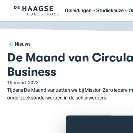
Proefstuderen
Contact en bereikbaarh
Opleidingen
Studiekeuze
O
Logo
Open
Open
O
van
a naar
De
ontent
Haagse
of
of
o
Breadcrumb
Hogeschool,
Nieuws
ga
De Maand van Circula
sluit
sluit
sl
naar
de
Business
homepagina
submenu
submenu
s
15 maart 2023
Tijdens De Maand van zetten we bij Mission Zero iedere
onderzoeksonderwerpen in de schijnwerpers.