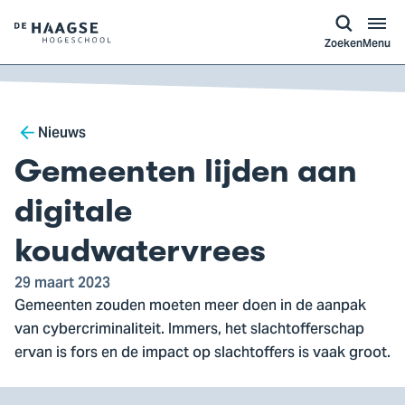
a naar
ontent
Logo
Zoeken
Menu
van
De
Haagse
Breadcrumb
Hogeschool,
Nieuws
ga
Gemeenten lijden aan
naar
de
digitale
homepagina
koudwatervrees
29 maart 2023
Gemeenten zouden moeten meer doen in de aanpak
van cybercriminaliteit. Immers, het slachtofferschap
ervan is fors en de impact op slachtoffers is vaak groot.