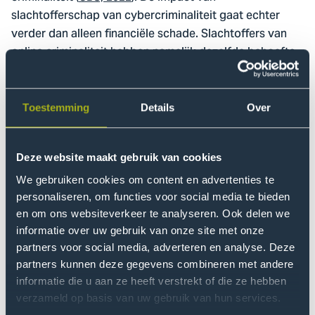
slachtofferschap van cybercriminaliteit gaat echter
verder dan alleen financiële schade. Slachtoffers van
online criminaliteit hebben namelijk dezelfde behoefte
als slachtoffers van offline criminaliteit: emotionele en
financiële hulp en behoefte aan informatie. Maar deze
slachtoffers staan nog vooral in de digitale kou
Toestemming
Details
Over
(
Leukfeldt, Notté en Malsch, 2020
).
Deze website maakt gebruik van cookies
Cyberweerbaarheid
We gebruiken cookies om content en advertenties te
De afgelopen jaren is op nationaal niveau en later
personaliseren, om functies voor social media te bieden
regionaal niveau al veel aan cyberweerbaarheid
en om ons websiteverkeer te analyseren. Ook delen we
gedaan. Van de vorming van het
Team High Tech Crime
informatie over uw gebruik van onze site met onze
bij de Nationale Politie en het
Nationaal Cybersecurity
partners voor social media, adverteren en analyse. Deze
Center
op nationaal niveau tot cybercrimeteams bij de
partners kunnen deze gegevens combineren met andere
politie op eenheidsniveau en allerlei initiatieven binnen
informatie die u aan ze heeft verstrekt of die ze hebben
verschillende (vitale) sectoren.
verzameld op basis van uw gebruik van hun services.