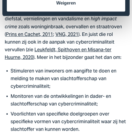
belangrijke coördinerende en preventieve rol in de
Weigeren
aanpak van
zoals
veelvoorkomende criminaliteit
diefstal, vernielingen en vandalisme en
high impact
zoals woninginbraak, overvallen en straatroven
crime
(
Prins en Cachet, 2011
;
VNG, 2021
). En juist die rol
kunnen zij ook in de aanpak van cybercriminaliteit
vervullen (zie
Leukfeldt, Spithoven en Misana-ter
Huurne, 2020
). Meer in het bijzonder gaat het dan om:
Stimuleren van inwoners om aangifte te doen en
melding te maken van slachtofferschap van
cybercriminaliteit;
Monitoren van de ontwikkelingen in dader- en
slachtofferschap van cybercriminaliteit;
Voorlichten van specifieke doelgroepen over
specifieke vormen van cybercriminaliteit waar zij het
slachtoffer van kunnen worden.