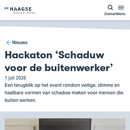
a naar
ontent
Logo
Zoeken
Menu
van
De
Haagse
Breadcrumb
Hogeschool,
Nieuws
ga
Hackaton ‘Schaduw
naar
de
voor de buitenwerker’
homepagina
1 juli 2026
Een terugblik op het event rondom veilige, slimme en
haalbare vormen van schaduw maken voor mensen die
buiten werken.