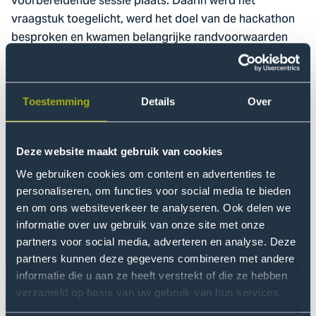
voorbereidende sessie plaats. Daarin werd het
vraagstuk toegelicht, werd het doel van de hackathon
besproken en kwamen belangrijke randvoorwaarden
aan bod. Ook werden de teams bekendgemaakt. De
teams waren bewust gemengd samengesteld, zodat
verschillende expertises en ervaringen bij elkaar
Toestemming
Details
Over
kwamen.
Design thinking als basis
Deze website maakt gebruik van cookies
Tijdens de hackathon vormde design thinking de
We gebruiken cookies om content en advertenties te
leidraad. In de ochtend gaf een expert op dit gebied
personaliseren, om functies voor social media te bieden
en om ons websiteverkeer te analyseren. Ook delen we
een inhoudelijke aftrap over deze methode. Daarna
informatie over uw gebruik van onze site met onze
werd het probleem verder toegelicht door de
partners voor social media, adverteren en analyse. Deze
organisatie onder andere aan de hand van
partners kunnen deze gegevens combineren met andere
onderzoeksresultaten over zonbescherming en
informatie die u aan ze heeft verstrekt of die ze hebben
huidkankerpreventie. Ook de ervaringsdeskundige
verzameld op basis van uw gebruik van hun services.
kwam aan het woord. Daarmee werd duidelijk dat