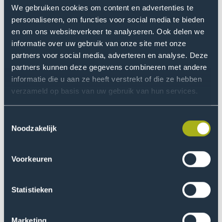
onderzoekslijnen: 1) voorkomen en verminderen van
We gebruiken cookies om content en advertenties te
(late) nadelige effecten bij mensen met kanker, 2)
personaliseren, om functies voor social media te bieden
preventie en vroegtijdig signaleren van (huid)kanker en
en om ons websiteverkeer te analyseren. Ook delen we
3) verkleinen gezondheidsverschillen tussen mensen
informatie over uw gebruik van onze site met onze
ten gevolge van kanker. Meer informatie over de
partners voor social media, adverteren en analyse. Deze
onderzoekslijnen staat
hier
. Bekijk daar ook de video’s
partners kunnen deze gegevens combineren met andere
over de onderzoekslijnen.
informatie die u aan ze heeft verstrekt of die ze hebben
verzameld op basis van uw gebruik van hun services.
Onderzoek naar de rol van
Toestemmingsselectie
paramedici
Noodzakelijk
Een van de projecten binnen de onderzoekslijn
‘preventie en vroegtijdig signaleren van (huid)kanker’
Voorkeuren
onderzoekt de mogelijk rol van paramedische
zorgverleners bij het vroegtijdig herkennen van
Statistieken
mogelijk verdachte huidafwijkingen. Als eerste is met
behulp van focusgroepen onderzocht hoe patiënten
aankijken tegen deze roluitbreiding van paramedici. In
Marketing