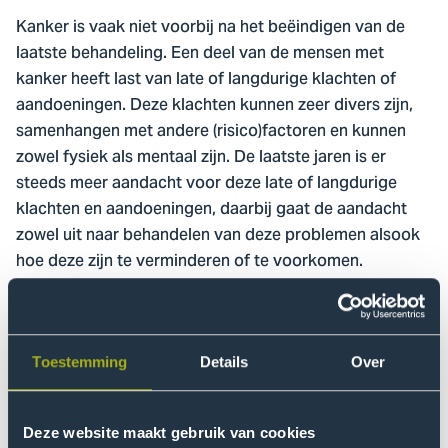
Kanker is vaak niet voorbij na het beëindigen van de
laatste behandeling. Een deel van de mensen met
kanker heeft last van late of langdurige klachten of
aandoeningen. Deze klachten kunnen zeer divers zijn,
samenhangen met andere (risico)factoren en kunnen
zowel fysiek als mentaal zijn. De laatste jaren is er
steeds meer aandacht voor deze late of langdurige
klachten en aandoeningen, daarbij gaat de aandacht
zowel uit naar behandelen van deze problemen alsook
hoe deze zijn te verminderen of te voorkomen.
Steeds meer mensen leven
(met de gevolgen van) kanker
Toestemming
Details
Over
Het l
ectoraat Oncologische Zorg
richt zich op drie
Deze website maakt gebruik van cookies