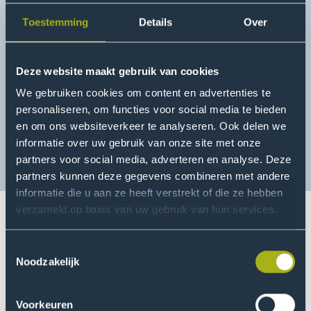
Toestemming
Details
Over
Deze website maakt gebruik van cookies
We gebruiken cookies om content en advertenties te
personaliseren, om functies voor social media te bieden
en om ons websiteverkeer te analyseren. Ook delen we
informatie over uw gebruik van onze site met onze
partners voor social media, adverteren en analyse. Deze
partners kunnen deze gegevens combineren met andere
informatie die u aan ze heeft verstrekt of die ze hebben
verzameld op basis van uw gebruik van hun services.
Het Jaarverslag van het Kennisnetwerk Jeugd
Toestemmingsselectie
Haaglanden is live! In samenwerking met verschillende
Noodzakelijk
gemeentes en jeugdorganisaties in regio Haaglanden
heeft het
Lectoraat Jeugdhulp in Transformatie
Voorkeuren