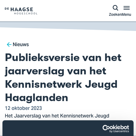
a naar
ontent
Logo
Zoeken
Menu
van
De
Haagse
Breadcrumb
Hogeschool,
Nieuws
ga
Publieksversie van het
naar
de
jaarverslag van het
homepagina
Kennisnetwerk Jeugd
Haaglanden
12 oktober 2023
Het Jaarverslag van het Kennisnetwerk Jeugd
Haaglanden is live!