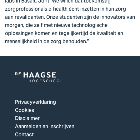
labs in Basalt. Jorit: We willen dat toekomstig
zorgprofessionals e-health écht inzetten in hun zorg
aan revalidanten. Onze studenten zijn de innovators van
morgen, die zelf met nieuwe technologische
oplossingen komen en tegelijkertijd de kwaliteit en
menselijkheid in de zorg behouden.”
Logo
van
De
Privacyverklaring
Haagse
Cookies
Hogeschool,
Disclaimer
ga
Aanmelden en inschrijven
naar
Contact
de