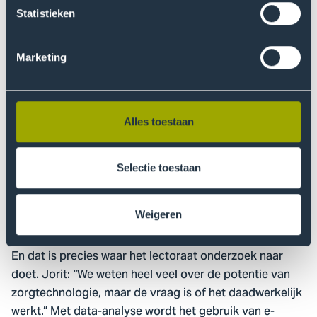
Statistieken
Niet goed meer kunnen functioneren in je dagelijks
leven. Na een ziekte, aandoening of ongeval doen
steeds meer mensen een beroep op specialistische
Marketing
revalidatiezorg. “Gelukkig kunnen we met nieuwe
technologieën de zorg verbeteren.” Zo kun je volgens
Jorit een deel van het zorgproces in handen geven van
Alles toestaan
technologie. “Maar een goede aansluiting is heel
belangrijk. De zorg moet
worden: een
blended
combinatie tussen traditionele
Selectie toestaan
face-to-
behandelingen en online hulpverlening.”
face
Weigeren
Gebruiksvriendelijk
En dat is precies waar het lectoraat onderzoek naar
doet. Jorit: “We weten heel veel over de potentie van
zorgtechnologie, maar de vraag is of het daadwerkelijk
werkt.” Met data-analyse wordt het gebruik van e-