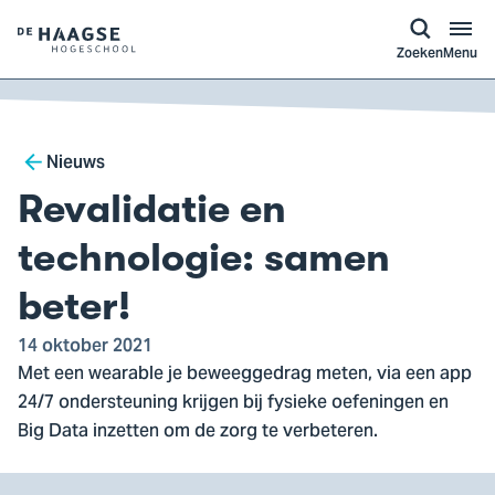
a naar
ontent
Logo
Zoeken
Menu
van
De
Haagse
Breadcrumb
Hogeschool,
Nieuws
ga
Revalidatie en
naar
de
technologie: samen
homepagina
beter!
14 oktober 2021
Met een wearable je beweeggedrag meten, via een app
24/7 ondersteuning krijgen bij fysieke oefeningen en
Big Data inzetten om de zorg te verbeteren.