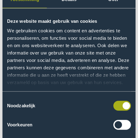
hoofdonderzoeker is bij expertisecentrum voor
revalidatiegeneeskunde
Basalt
.
Deze website maakt gebruik van cookies
Waardevol
We gebruiken cookies om content en advertenties te
In 2013 promoveerde Jorit op multidisciplinaire
personaliseren, om functies voor social media te bieden
revalidatie en werkte vervolgens als onderzoeker bij
en om ons websiteverkeer te analyseren. Ook delen we
het Leids Universitair Medisch Centrum (LUMC) en
informatie over uw gebruik van onze site met onze
partners voor social media, adverteren en analyse. Deze
Basalt. Zijn onderzoekfocus: e-health en technologie in
partners kunnen deze gegevens combineren met andere
de revalidatiezorg. Het
lectoraat Revalidatie en
informatie die u aan ze heeft verstrekt of die ze hebben
Technologie
is een gezamenlijk lectoraat van De
verzameld op basis van uw gebruik van hun services.
Haagse hogeschool en Basalt. “Een lectoraat vanuit
zowel een kennisinstelling als een zorginstelling is een
Toestemmingsselectie
waardevol instrument om met praktijkgericht
Noodzakelijk
onderzoek oplossingen naar de praktijk te brengen”,
aldus de lector.
Voorkeuren
De zorg ontzorgen