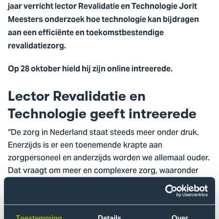
jaar verricht lector Revalidatie en Technologie Jorit
Meesters onderzoek hoe technologie kan bijdragen
aan een efficiënte en toekomstbestendige
revalidatiezorg.
Op 28 oktober hield hij zijn online intreerede.
Lector Revalidatie en
Technologie geeft intreerede
“De zorg in Nederland staat steeds meer onder druk.
Enerzijds is er een toenemende krapte aan
zorgpersoneel en anderzijds worden we allemaal ouder.
Dat vraagt om meer en complexere zorg, waaronder
meer vraag naar medisch-specialistische revalidatie.
ICT en e-health-toepassingen kunnen hierbij een grote
rol gaan spelen”, aldus Jorit, die naast zijn lectoraat
Toestemming
Details
Over