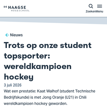
a naar
ontent
Logo
Zoeken
Menu
van
De
Haagse
Breadcrumb
Hogeschool,
Nieuws
ga
Trots op onze student
naar
de
topsporter:
homepagina
wereldkampioen
hockey
3 juli 2026
Wat een prestatie: Kaat Walhof (student Technische
Bedrijfskunde) is met Jong Oranje (U21) in Chili
wereldkampioen hockey geworden.