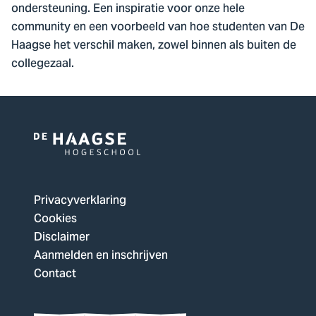
ondersteuning. Een inspiratie voor onze hele
community en een voorbeeld van hoe studenten van De
Haagse het verschil maken, zowel binnen als buiten de
collegezaal.
Logo
van
De
Privacyverklaring
Haagse
Cookies
Hogeschool,
Disclaimer
ga
Aanmelden en inschrijven
naar
Contact
de
homepagina