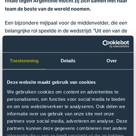
finale tegen Argentinië mocht zij zich samen met haar
team de beste van de wereld noemen.
Een bijzondere mijlpaal voor de middenvelder, die een
belangrijke rol speelde in de wedstrijd: “Uit een van de
strafcorner-varianten van Jong Oranje werd de bal via
Iris de Kemp op mijn voeten getipt, wat voor veel
dreiging zorgde in de Argentijnse cirkel,” vertelt ze na.
Toestemming
Details
Over
Discipline, ambitie en plezier
De combinatie van een studie en een topsportcarrière
Deze website maakt gebruik van cookies
vraagt om doorzettingsvermogen. Volgens Kaat draait
We gebruiken cookies om content en advertenties te
het vooral om plannen, prioriteiten stellen en kansen
personaliseren, om functies voor social media te bieden
grijpen. "Ik moet veel plannen en zorgen dat ik zoveel
en om ons websiteverkeer te analyseren. Ook delen we
mogelijk aanwezig kan zijn. Als ik naar mijn studie kan,
informatie over uw gebruik van onze site met onze
dan ga ik ook echt. Als je iets kan doen, doe het dan
partners voor social media, adverteren en analyse. Deze
partners kunnen deze gegevens combineren met andere
ook." Die discipline neemt ze mee naar zowel haar
informatie die u aan ze heeft verstrekt of die ze hebben