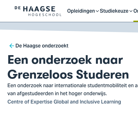
Proefstuderen
Contact en bereikbaarh
Opleidingen
Studiekeuze
O
Logo
Open
Open
O
van
a naar
De
ontent
Haagse
of
of
o
Breadcrumb
Hogeschool,
De Haagse onderzoekt
ga
Een onderzoek naar
sluit
sluit
sl
naar
de
Grenzeloos Studeren
homepagina
submenu
submenu
s
Een onderzoek naar internationale studentmobiliteit en
van afgestudeerden in het hoger onderwijs.
Centre of Expertise Global and Inclusive Learning