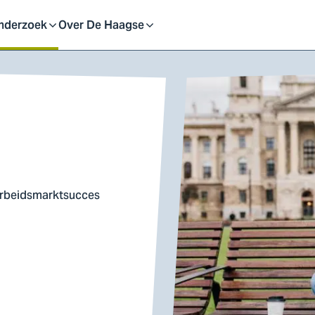
eid
nderzoek
Over De Haagse
pen
Open
f
of
uit
sluit
ubmenu
submenu
 arbeidsmarktsucces