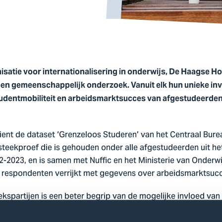
isatie voor internationalisering in onderwijs, De Haagse Ho
t een gemeenschappelijk onderzoek. Vanuit elk hun unieke i
studentmobiliteit en arbeidsmarktsucces van afgestudeerde
ient de dataset ‘Grenzeloos Studeren’ van het Centraal Burea
teekproef die is gehouden onder alle afgestudeerden uit het
-2023, en is samen met Nuffic en het Ministerie van Onderwi
e respondenten verrijkt met gegevens over arbeidsmarktsuc
kspartijen is een beter begrip van de mogelijke invloed van 
ility / uitwisseling) op het arbeidsmarktsucces van afgestudee