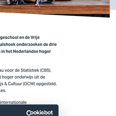
geschool en de Vrije
nvalshoek onderzoeken de drie
n in het Nederlandse hoger
u voor de Statistiek (CBS).
 hoger onderwijs uit de
js & Cultuur (OCW) opgesteld.
ces.
internationale
rden. Daarbij is er extra