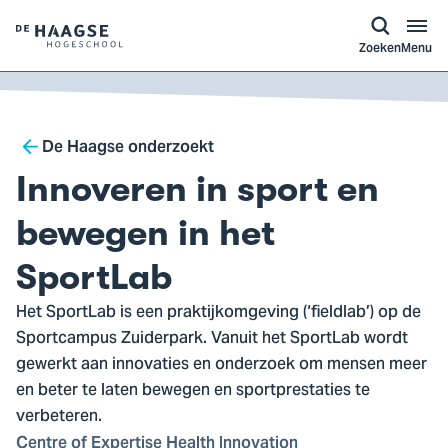
a naar
ontent
Logo
Zoeken
Menu
van
De
Haagse
Breadcrumb
Hogeschool,
De Haagse onderzoekt
ga
Innoveren in sport en
naar
de
bewegen in het
homepagina
SportLab
Het SportLab is een praktijkomgeving (‘fieldlab’) op de
Sportcampus Zuiderpark. Vanuit het SportLab wordt
gewerkt aan innovaties en onderzoek om mensen meer
en beter te laten bewegen en sportprestaties te
verbeteren.
Centre of Expertise Health Innovation