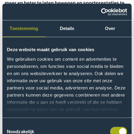
meer en beter te laten bewegen en sportprestaties te
verbeteren.
Het SportLab is uitgerust met de nieuwste onderzoek-,
Toestemming
Details
Over
test- en ontwikkelfaciliteiten op het gebied van
(aangepast) sporten en bewegen. Zo beschikt het
SportLab over zeer uitgebreide sportanalyse-
Deze website maakt gebruik van cookies
apparatuur, een rolstoelergometer en een werkplaats.
We gebruiken cookies om content en advertenties te
Ook bevinden de
Mobilitheek
, het Beweegloket en de
personaliseren, om functies voor social media te bieden
Gymzaal van de Toekomst zich in of vlakbij het
en om ons websiteverkeer te analyseren. Ook delen we
SportLab wat zorgt voor een nauwe samenwerking.
informatie over uw gebruik van onze site met onze
partners voor social media, adverteren en analyse. Deze
Benieuwd wat hier te zien is? Accepteer dan de
partners kunnen deze gegevens combineren met andere
marketingcookies.
informatie die u aan ze heeft verstrekt of die ze hebben
Onderzoek, onderwijs en de
verzameld op basis van uw gebruik van hun services.
Cookie instellingen
praktijk
Toestemmingsselectie
In het SportLab werken studenten van verschillende
Noodzakelijk