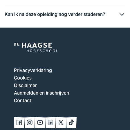
Kan ik na deze opleiding nog verder studeren?
Logo
van
De
Privacyverklaring
Haagse
Cookies
Hogeschool,
Disclaimer
ga
Aanmelden en inschrijven
naar
Contact
de
homepagina
Volg
Volg
Volg
Volg
Volg
Volg
ons
ons
ons
ons
ons
ons