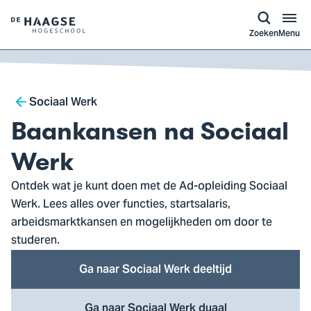
a naar
ontent
Logo
Zoeken
Menu
van
De
Haagse
Breadcrumb
Hogeschool,
Sociaal Werk
ga
Baankansen na Sociaal
naar
de
Werk
homepagina
Ontdek wat je kunt doen met de Ad-opleiding Sociaal
Werk. Lees alles over functies, startsalaris,
arbeidsmarktkansen en mogelijkheden om door te
studeren.
Ga naar Sociaal Werk deeltijd
Ga naar Sociaal Werk duaal