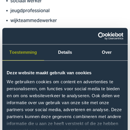
sociaal werker
jeugdprofessional
wijkteammedewerker
begeleider in de zorg
casemanager
maatschappelijk werker
Toestemming
Details
Over
trajectbegeleider
consulent sociaal domein
Deze website maakt gebruik van cookies
We lichten 3 voorbeeldfuncties voor je uit.
We gebruiken cookies om content en advertenties te
personaliseren, om functies voor social media te bieden
en om ons websiteverkeer te analyseren. Ook delen we
Jeugdprofessional
informatie over uw gebruik van onze site met onze
Als
begeleid je jongeren en gezinnen
jeugdprofessional
partners voor social media, adverteren en analyse. Deze
bij opvoed- en ontwikkelvragen. Je werkt samen met
partners kunnen deze gegevens combineren met andere
scholen, hulpverleners en gemeenten. Je ondersteunt
informatie die u aan ze heeft verstrekt of die ze hebben
bij het vinden van passende oplossingen.