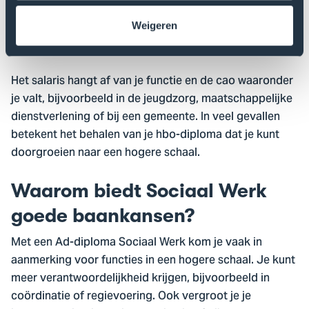
gewoon in dienst bij je huidige werkgever. Rond je de
Weigeren
opleiding af, dan kun je doorgroeien naar een functie
met meer verantwoordelijkheid.
Het salaris hangt af van je functie en de cao waaronder
je valt, bijvoorbeeld in de jeugdzorg, maatschappelijke
dienstverlening of bij een gemeente. In veel gevallen
betekent het behalen van je hbo-diploma dat je kunt
doorgroeien naar een hogere schaal.
Waarom biedt Sociaal Werk
goede baankansen?
Met een Ad-diploma Sociaal Werk kom je vaak in
aanmerking voor functies in een hogere schaal. Je kunt
meer verantwoordelijkheid krijgen, bijvoorbeeld in
coördinatie of regievoering. Ook vergroot je je