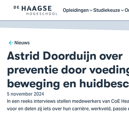
Proefstuderen
Contact en bereikbaarh
Opleidingen
Studiekeuze
O
Logo
Open
Open
O
van
a naar
De
ontent
Haagse
of
of
o
Breadcrumb
Hogeschool,
Nieuws
ga
Astrid Doorduijn over
sluit
sluit
sl
naar
de
preventie door voedin
homepagina
submenu
submenu
s
beweging en huidbes
5 november 2024
In een reeks interviews stellen medewerkers van CoE Hea
voor en delen zij iets over hun carrière, werkveld, passie