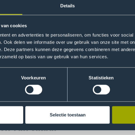
Details
ing
 zijn er nog vele andere manieren waarop kan worden inges
 van cookies
rbeeld noemde Astrid een recent gestart project, gericht 
t veelal gedacht aan mensen die in de bouw of landbouw we
ent en advertenties te personaliseren, om functies voor social
n hebben een veel hogere kans op het ontwikkelen van huid
. Ook delen we informatie over uw gebruik van onze site met on
e. Deze partners kunnen deze gegevens combineren met andere i
chool wordt de lerarenopleiding voor lichamelijke opvoed
erzameld op basis van uw gebruik van hun services.
vraag van het project betrokken, terwijl het voor de studente
id nog kansen. Wanneer dit soort samenwerkingen meer vanz
 opgedaan.
Voorkeuren
Statistieken
niet dat we accepteren dat een
n te voorkomen is met een gezo
Selectie toestaan
ren van elkaar