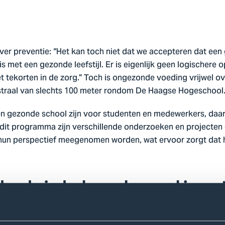
ver preventie: “Het kan toch niet dat we accepteren dat een
met een gezonde leefstijl. Er is eigenlijk geen logischere o
met tekorten in de zorg.” Toch is ongezonde voeding vrijwel o
 straal van slechts 100 meter rondom De Haagse Hogeschool
n gezonde school zijn voor studenten en medewerkers, da
 dit programma zijn verschillende onderzoeken en projecten 
 hun perspectief meegenomen worden, wat ervoor zorgt dat h
der de indruk van hoeveel je me
te voorkomen dat mensen ziek