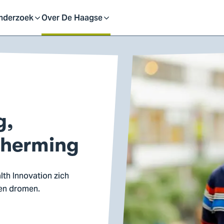
eid
nderzoek
Over De Haagse
pen
Open
f
of
uit
sluit
g,
ubmenu
submenu
cherming
lth Innovation zich
 en dromen.