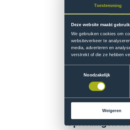
Toestemming
Huidbescherm
Binnen De Haagse Hogeschool
Deze website maakt gebruik
gezondheidsklachten. Als voo
buitenwerkers. Hierbij word
We gebruiken cookies om cont
vallen hieronder. Gymdocente
websiteverkeer te analyseren
media, adverteren en analys
werken. Aan De Haagse Hoges
verstrekt of die ze hebben v
opleiding was niet bij de aan
is. Hier liggen volgens Astr
Toestemmingsselectie
hele mooie inzichten worden
Noodzakelijk
Het kan toch 
de aandoeninge
Weigeren
Opleidingen le