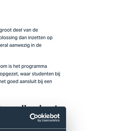
 groot deel van de
plossing dan inzetten op
veral aanwezig in de
.
arom is het programma
opgezet, waar studenten bij
et goed aansluit bij een
t voeding kunt
 worden.