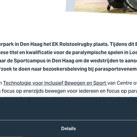
derpark in Den Haag het EK Rolstoelrugby plaats. Tijdens dit
e titel en kwalificatie voor de paralympische spelen in Lo
ar de Sportcampus in Den Haag om de wedstrijden te aans
zoek te doen naar bezoekersbeleving bij parasportevenem
n
Technologie voor Inclusief Bewegen en Sport
van Centre o
 focus op enerzijds bewegen voor iedereen en focus op par
aarde van (top)sport maakten deze samenwerking logisch. D
te Den Haag, Team TOC en Gehandicaptensport Nederland.
ort verandert
Details