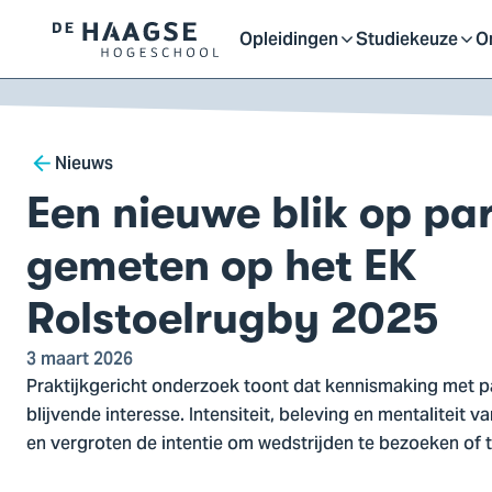
Proefstuderen
Contact en bereikbaarh
Opleidingen
Studiekeuze
O
Logo
Open
Open
O
van
a naar
De
ontent
Haagse
of
of
o
Breadcrumb
Hogeschool,
Nieuws
ga
Een nieuwe blik op pa
sluit
sluit
sl
naar
de
gemeten op het EK
homepagina
submenu
submenu
s
Rolstoelrugby 2025
3 maart 2026
Praktijkgericht onderzoek toont dat kennismaking met pa
blijvende interesse. Intensiteit, beleving en mentaliteit 
en vergroten de intentie om wedstrijden te bezoeken of t