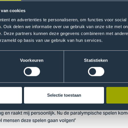
zoekers ter plekke om interviews en enquêtes af te nemen. D
rtevenement op bezoekers voor wie parasport nieuw is, een 
 van cookies
n dat hun kijk op parasport is veranderd. Een bezoeker vert
ent en advertenties te personaliseren, om functies voor social
ng”. Onderzoeker Sjoerd Dreteler licht toe: ‘veel mensen hebb
. Ook delen we informatie over uw gebruik van onze site met on
n sommige sporten veel ruiger en professioneler dan men den
e. Deze partners kunnen deze gegevens combineren met andere i
‘Murderball’ genoemd.'.
erzameld op basis van uw gebruik van hun services.
ard
Voorkeuren
Statistieken
taat bleek uit de intentie van bezoekers om nogmaals een so
 dat zij naar aanleiding van hun bezoek aan het EK Rolstoel
en. Daarbij is ruim de helft van de bezoekers van plan om
elt: ‘voor veel mensen is parasport iets nieuws. Deze resulta
Selectie toestaan
 of ze reguliere sport of parasport zien. De beleving als toe
t eenmaal gezien en ervaren hebben, gaan ze het waarderen
 en raakt mij persoonlijk. Nu de paralympische spelen kom
el mensen deze spelen gaan volgen!’