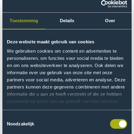
overlijden. Blijvende lichamelijke klachten zijn eerder
regel dan uitzondering.
Toestemming
Details
Over
Vandaag vindt de derde landelijke dag van de fietshelm
plaats. In Den Haag vragen het HMC, De Haagse
Hogeschool en de gemeente Den Haag aandacht voor
Deze website maakt gebruik van cookies
fietsveiligheid. Vanuit
lectoraat Impact of Sport
van
We gebruiken cookies om content en advertenties te
Kenniscentrum Health Innovation is docent-
personaliseren, om functies voor social media te bieden
onderzoeker Tom Arnoldus- van Schendel aanwezig. Hij
en om ons websiteverkeer te analyseren. Ook delen we
gaat samen met wethouder Arjen Kapteijns in gesprek
informatie over uw gebruik van onze site met onze
met de artsen over het belang van het dragen van een
partners voor social media, adverteren en analyse. Deze
helm. Er wordt een onderzoeksprogramma opgestart
partners kunnen deze gegevens combineren met andere
over preventie van ernstige verkeersongevallen.
informatie die u aan ze heeft verstrekt of die ze hebben
verzameld op basis van uw gebruik van hun services.
Aantal fietsongelukken blijft
Toestemmingsselectie
stijgen
Noodzakelijk
Het aantal mensen dat na een fietsongeval moet