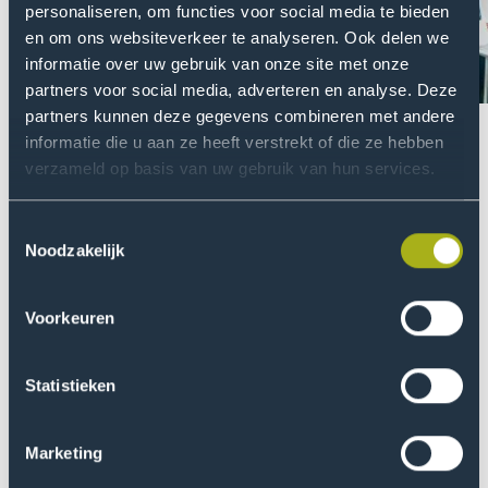
personaliseren, om functies voor social media te bieden
en om ons websiteverkeer te analyseren. Ook delen we
informatie over uw gebruik van onze site met onze
partners voor social media, adverteren en analyse. Deze
partners kunnen deze gegevens combineren met andere
Toon
Too
informatie die u aan ze heeft verstrekt of die ze hebben
vorige
vol
verzameld op basis van uw gebruik van hun services.
slide
slid
Juist in samenwerking met de
Toestemmingsselectie
Noodzakelijk
doelgroep
Anastasiia Navaliana studeert aan De HHs, tegelijkertijd
Voorkeuren
woont ze ook op de opvanglocatie waar dit
praktijkonderzoek uitgevoerd werd. Zodoende werd ze
Statistieken
in november gevraagd om als student-assistent voor
het lectoraat te komen werken. Vanuit deze positie
hielp ze mee met het creëren van een fijne
Marketing
ontmoetingsruimte in nauwe samenwerking met de