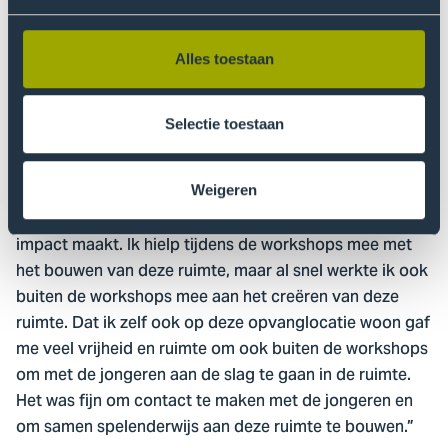
jongeren. Anastasiia vertelt:
“Ik was ontzettend enthousiast om aan dit project te
Alles toestaan
werken en de twee kanten van onderzoek te zien:
theorie en praktijk. Ik begon als vertaler en werd na
Selectie toestaan
deze periode gevraagd om als studentonderzoeker
mee te werken. Nu zie ik hoe praktijkgericht onderzoek
werkt en waarom we het doen. Dit project is het
Weigeren
perfecte voorbeeld van hoe ons onderzoek direct
impact maakt. Ik hielp tijdens de workshops mee met
het bouwen van deze ruimte, maar al snel werkte ik ook
buiten de workshops mee aan het creëren van deze
ruimte. Dat ik zelf ook op deze opvanglocatie woon gaf
me veel vrijheid en ruimte om ook buiten de workshops
om met de jongeren aan de slag te gaan in de ruimte.
Het was fijn om contact te maken met de jongeren en
om samen spelenderwijs aan deze ruimte te bouwen.”