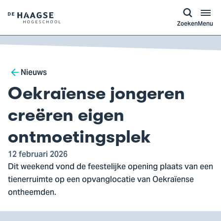
a naar
ontent
Logo
Zoeken
Menu
van
De
Haagse
Breadcrumb
Hogeschool,
Nieuws
ga
Oekraïense jongeren
naar
de
creëren eigen
homepagina
ontmoetingsplek
12 februari 2026
Dit weekend vond de feestelijke opening plaats van een
tienerruimte op een opvanglocatie van Oekraïense
ontheemden.