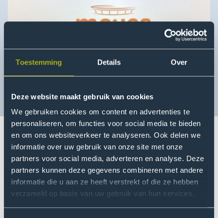
Toestemming
Details
Over
Deze website maakt gebruik van cookies
We gebruiken cookies om content en advertenties te
personaliseren, om functies voor social media te bieden
en om ons websiteverkeer te analyseren. Ook delen we
Op dinsdag 28 november 2023 werd het
MOVES
informatie over uw gebruik van onze site met onze
partners voor social media, adverteren en analyse. Deze
onderzoeksinitiatief aan een divers publiek van
partners kunnen deze gegevens combineren met andere
stakeholders in zowel de top- en breedtesport
informatie die u aan ze heeft verstrekt of die ze hebben
voorgesteld. Dat gebeurde op congrescentrum
verzameld op basis van uw gebruik van hun services.
Papendal tijdens het partnerevenement van het
Coördinatie- en Informatiepunt Topsportevenementen