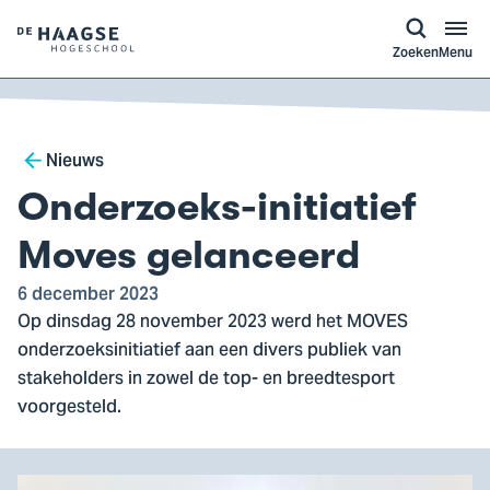
a naar
ontent
Logo
Zoeken
Menu
van
De
Haagse
Breadcrumb
Hogeschool,
Nieuws
ga
Onderzoeks-initiatief
naar
de
Moves gelanceerd
homepagina
6 december 2023
Op dinsdag 28 november 2023 werd het MOVES
onderzoeksinitiatief aan een divers publiek van
stakeholders in zowel de top- en breedtesport
voorgesteld.