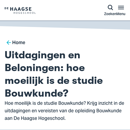
a naar
ontent
Logo
Zoeken
Menu
van
De
Haagse
Breadcrumb
Hogeschool,
Home
ga
Uitdagingen en
naar
de
Beloningen: hoe
homepagina
moeilijk is de studie
Bouwkunde?
Hoe moeilijk is de studie Bouwkunde? Krijg inzicht in de
uitdagingen en vereisten van de opleiding Bouwkunde
aan De Haagse Hogeschool.