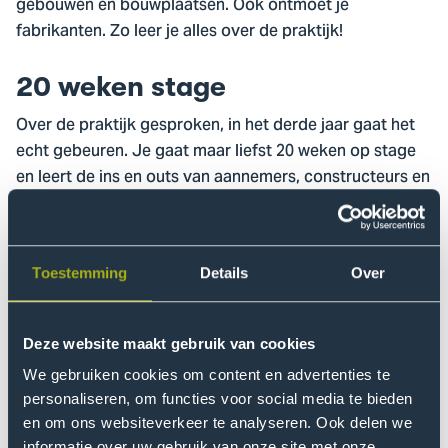
gebouwen en bouwplaatsen. Ook ontmoet je
fabrikanten. Zo leer je alles over de praktijk!
20 weken stage
Over de praktijk gesproken, in het derde jaar gaat het
echt gebeuren. Je gaat maar liefst 20 weken op stage
en leert de ins en outs van aannemers, constructeurs en
projectontwikkelaars. De rest van het jaar werk je in
projecten aan een herbestemming van een gebouw en
kijk je vooral naar de technische en economische
Toestemming
Details
Over
kanten van Bouwkunde.
Minor
Deze website maakt gebruik van cookies
Het laatste jaar is het jaar waarin je afstudeert. Maar dat
We gebruiken cookies om content en advertenties te
is niet alles! Want vergeet de minors niet die je allemaal
personaliseren, om functies voor social media te bieden
kunt volgen op De Haagse Hogeschool. Je doet 20
en om ons websiteverkeer te analyseren. Ook delen we
informatie over uw gebruik van onze site met onze