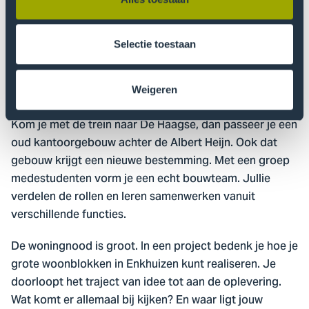
tijdens de studie, geven we je drie voorbeelden.
Direct naast De Haagse Hogeschool vind je het oude
Rode Kruis-hoofdkantoor. Een sterk verouderd
Selectie toestaan
gebouw. Samen met andere studenten bedenk jij hoe je
dit bijzondere gebouw kunt ombouwen tot
schoollocatie.
Weigeren
Kom je met de trein naar De Haagse, dan passeer je een
oud kantoorgebouw achter de Albert Heijn. Ook dat
gebouw krijgt een nieuwe bestemming. Met een groep
medestudenten vorm je een echt bouwteam. Jullie
verdelen de rollen en leren samenwerken vanuit
verschillende functies.
De woningnood is groot. In een project bedenk je hoe je
grote woonblokken in Enkhuizen kunt realiseren. Je
doorloopt het traject van idee tot aan de oplevering.
Wat komt er allemaal bij kijken? En waar ligt jouw