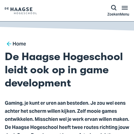
a naar
ontent
Logo
Zoeken
Menu
van
De
Haagse
Breadcrumb
Hogeschool,
Home
ga
De Haagse Hogeschool
naar
de
leidt ook op in game
homepagina
development
Gaming, je kunt er uren aan besteden. Je zou wel eens
achter het scherm willen kijken. Zelf mooie games
ontwikkelen. Misschien wel je werk ervan willen maken.
De Haagse Hogeschool heeft twee routes richting jouw