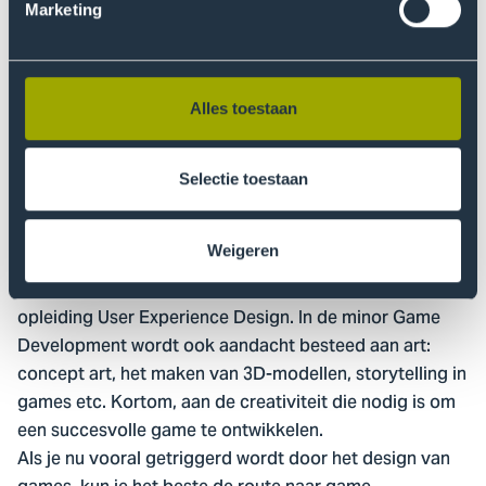
voor game development te ontdekken of verder te
Marketing
ontwikkelen. Daarna gaan ze weer door met hun eigen
opleiding.
Alles toestaan
Game Development: ook art en
design
Selectie toestaan
De minor Game Development is veel minder gefocust
op engineering dan de afstudeerspecialisatie. In de
Weigeren
minor ben je ook bezig met design. De docenten die de
minor hebben ontwikkeld, werken samen met de
opleiding User Experience Design. In de minor Game
Development wordt ook aandacht besteed aan art:
concept art, het maken van 3D-modellen, storytelling in
games etc. Kortom, aan de creativiteit die nodig is om
een succesvolle game te ontwikkelen.
Als je nu vooral getriggerd wordt door het design van