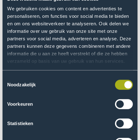
voor softwareontwikkeling in het algemeen en vindt het
We gebruiken cookies om content en advertenties te
leuk om zijn of haar studie af te ronden met game
personaliseren, om functies voor social media te bieden
development. Als je deze route kiest, kun je een baan
en om ons websiteverkeer te analyseren. Ook delen we
zoeken in de game-industrie. Lukt dat niet dan ligt het
informatie over uw gebruik van onze site met onze
brede werkveld van de IT voor je open.
partners voor social media, adverteren en analyse. Deze
partners kunnen deze gegevens combineren met andere
informatie die u aan ze heeft verstrekt of die ze hebben
Minor Game Development
verzameld op basis van uw gebruik van hun services.
De minor Game Development is voor ieder type
student toegankelijk. Als je de differentiatie Software
Toestemmingsselectie
Engineering binnen de opleiding HBO-ICT hebt
Noodzakelijk
gekozen. Als je bezig bent met de opleiding User
Experience Design. Als je de opleiding Toegepaste
Voorkeuren
Wiskunde doet. Als je je opleiding doet op een andere
hogeschool of vanuit het buitenland interesse hebt in
Statistieken
de minor. Studenten zijn erg enthousiast. De minor stelt
hen in staat om een halfjaar de interesse en de passie