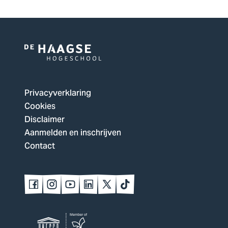
Logo
van
De
Privacyverklaring
Haagse
Cookies
Hogeschool,
Disclaimer
ga
Aanmelden en inschrijven
naar
Contact
de
homepagina
Volg
Volg
Volg
Volg
Volg
Volg
ons
ons
ons
ons
ons
ons
op
op
op
op
op
op
Facebook
Instagram
YouTube
LinkedIn
Twitter
TikTok
Logo
Member of