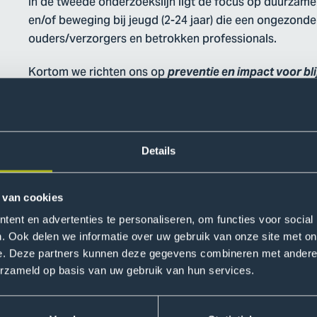
In de tweede onderzoekslijn ligt de focus op duurzam
en/of beweging bij jeugd (2-24 jaar) die een ongezonde
ouders/verzorgers en betrokken professionals.
Kortom we richten ons op
preventie en impact voor bl
past zetten we technologie in. Hiervoor betrekken we 
buiten het lectoraat. Denk bijvoorbeeld aan de ontwik
om leerlingen van het vmbo weerbaar te maken tegen 
media.
Details
 van cookies
ent en advertenties te personaliseren, om functies voor social
. Ook delen we informatie over uw gebruik van onze site met on
ichten zijn de jeugd zelf, maar ook hun ouders en betrokken
e. Deze partners kunnen deze gegevens combineren met andere i
t kind. Door bewuste keuze van thema’s en doelgroepen wille
erzameld op basis van uw gebruik van hun services.
rschillen. Zo hebben we bijvoorbeeld een project
Mbo-stude
g voedselkeuzegedrag van mbo-studenten wordt onderzocht.