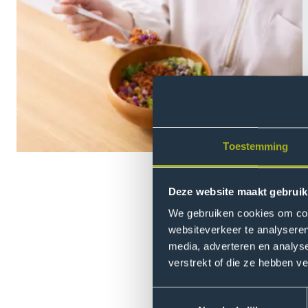
Toestemming
Deze website maakt gebruik
We gebruiken cookies om cont
websiteverkeer te analyseren
Doelgroepen waar we ons op r
media, adverteren en analys
altijd vanuit de ogen van he
verstrekt of die ze hebben v
verkleinen van gezondheidsve
Toestemmingsselectie
voedsel (MAP)
, waarin huidi