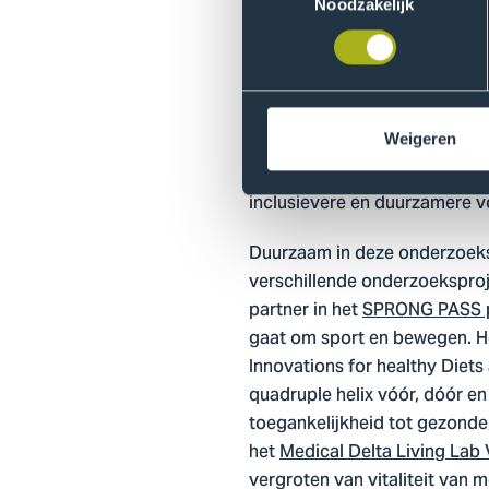
Noodzakelijk
vervolgens ideeën die meer p
interventies.
Een ander voorbeeld is
VMBO 
op het vmbo te versterken m
Weigeren
Healthy@HHs
is een voorbeel
inclusievere en duurzamere v
Duurzaam in deze onderzoeksl
verschillende onderzoekspro
partner in het
SPRONG PASS p
gaat om sport en bewegen. 
Innovations for healthy Diet
quadruple helix vóór, dóór e
toegankelijkheid tot gezonde
het
Medical Delta Living Lab V
vergroten van vitaliteit van 