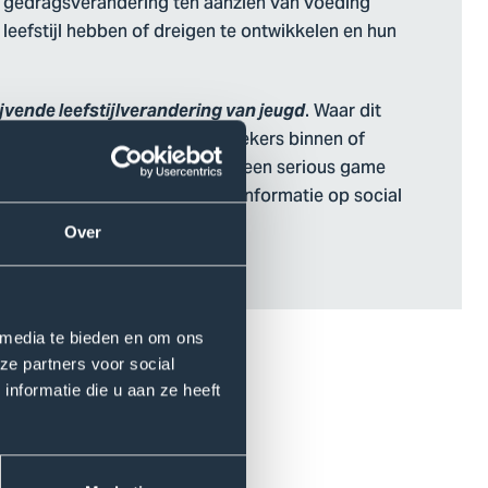
e gedragsverandering ten aanzien van voeding
 leefstijl hebben of dreigen te ontwikkelen en hun
. Waar dit
ijvende leefstijlverandering van jeugd
expertise van collega-onderzoekers binnen of
keling van de influencer game, een serious game
gezondheidsgerelateerde desinformatie op social
Over
 media te bieden en om ons
ze partners voor social
 professionals. Maar wel
nformatie die u aan ze heeft
n we bijdragen aan het
nt in Actie voor Plantaardig
 Studenten ontwikkelen