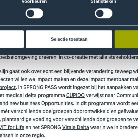
Voorkeuren
Statistieken
lantaardig gedrag stimuleren, wat handelingsperspectieven 
in beweging (VIBE)
waarin het doel is om de beweegactivitei
et een toename van tien procent.
Selectie toestaan
d van “practice what you preach”. We willen op en rondom 
oedselomgeving creëren. In co-creatie met alle stakeholders
ijn gaat ook over echt een blijvende verandering teweeg wi
jecten willen we impact maken en deze impact meetbaar mak
roject
. In SPRONG PASS wordt ingezet bij het aanpakken v
Het medical delta programma
CUPIDO
verwijst naar Communi
s and new business Opportunities. In dit programma wordt e
n mét verschillende doelgroepen doorontwikkeld en geëvalu
, plantaardige voeding voor verschillende doelgroepen te ve
IT for Life
en het SPRONG
Vitale Delta
waarin we in bredere 
mensen in onze regio.