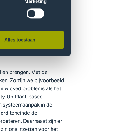
Marketing
biedt voor impactvolle
t en motivatie van leerlingen
Alles toestaan
de Haagse een gezondere,
.
llen brengen. Met de
en. Zo zijn we bijvoorbeeld
an wicked problems als het
ty-Up Plant-based
en systeemaanpak in de
eerd teneinde de
rbeteren. Daarnaast zijn er
zin ons inzetten voor het