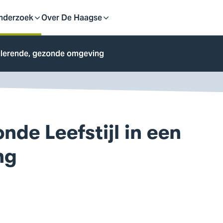
eid
nderzoek
Over De Haagse
pen
Open
lerende, gezonde omgeving
f
of
uit
sluit
de Leefstijl in een
ubmenu
submenu
ng