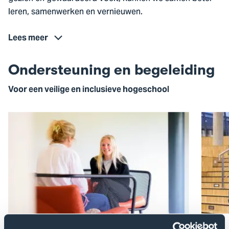
leren, samenwerken en vernieuwen.
Lees meer
Ondersteuning en begeleiding
Voor een veilige en inclusieve hogeschool
Ga
Ga
naar
naar
Vertrouwenspersoon
Een
inclusi
commu