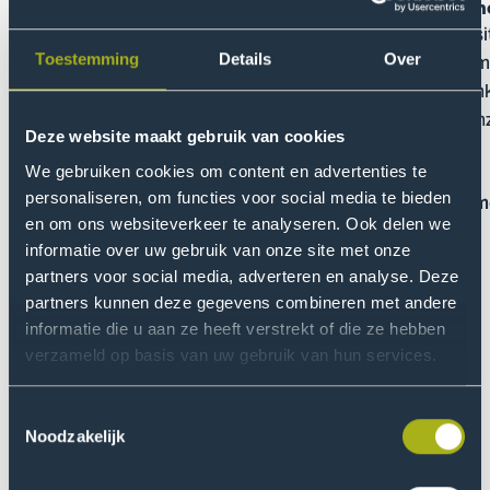
Vertrouwenspersoon
Een i
Heb je binnen De Haagse Hogeschool te maken
Diversi
met ongewenst gedrag? Neem contact op met
waar me
Toestemming
Details
Over
een van de vertrouwenspersonen.
samenk
Laagdrempelig, veilig en zonder oordeel.
aan onz
Deze website maakt gebruik van cookies
We gebruiken cookies om content en advertenties te
personaliseren, om functies voor social media te bieden
Lees meer
Lees m
en om ons websiteverkeer te analyseren. Ook delen we
informatie over uw gebruik van onze site met onze
Toon
Too
partners voor social media, adverteren en analyse. Deze
vorige
vol
partners kunnen deze gegevens combineren met andere
slide
slid
informatie die u aan ze heeft verstrekt of die ze hebben
verzameld op basis van uw gebruik van hun services.
Ongewenst gedrag
Het kan helaas gebeuren dat je te maken krijgt met
Toestemmingsselectie
ongewenst gedrag. Wij vinden het belangrijk om dit op
Noodzakelijk
de juiste manier met elkaar op te lossen. Op een veilige