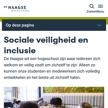
a naar
ontent
Logo
Zoeken
Menu
van
De
Op deze pagina
Haagse
Hogeschool,
Sociale veiligheid en
ga
naar
inclusie
de
De Haagse wil een hogeschool zijn waar iedereen zich
homepagina
welkom en veilig voelt om zichzelf te zijn. Alleen zo
kunnen onze studenten en medewerkers zich volledig
ontwikkelen en het beste uit zichzelf halen.