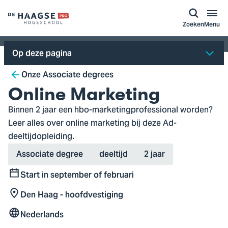
a naar
ontent
Logo
Zoeken
Menu
van
De
Op deze pagina
Haagse
Breadcrumb
Hogeschool,
Onze Associate degrees
ga
Online Marketing
naar
Binnen 2 jaar een hbo-marketingprofessional worden?
de
Leer alles over online marketing bij deze Ad-
homepagina
deeltijdopleiding.
Type
Variant
Duration
Associate degree
deeltijd
2 jaar
Start in september of februari
Start
Den Haag - hoofdvestiging
Locatie
Nederlands
Taal