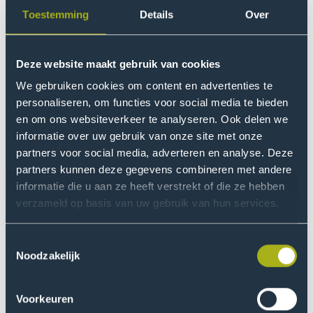
Benieuwd wat hier te zien is? Accepteer
Toestemming
Details
Over
dan de marketingcookies.
Voorlichting
Cookie instellingen
We helpen je graag met een studiekeuze die aansluit bij
Deze website maakt gebruik van cookies
jouw wensen en agenda.
We gebruiken cookies om content en advertenties te
personaliseren, om functies voor social media te bieden
en om ons websiteverkeer te analyseren. Ook delen we
informatie over uw gebruik van onze site met onze
vanaf
Evenement
Proeflessen
Evenement
Go
partners voor social media, adverteren en analyse. Deze
okt
naam
datum
to
partners kunnen deze gegevens combineren met andere
informatie die u aan ze heeft verstrekt of die ze hebben
Proeflessen
verzameld op basis van uw gebruik van hun services.
event
8
Evenement
Voorlichtingssessie
Evenement
okt
Go
naam
datum
to
Toestemmingsselectie
Noodzakelijk
Voorlichtingssessie
event
26
Evenement
Voorlichtingssessie
Evenement
nov
Go
naam
datum
Voorkeuren
to