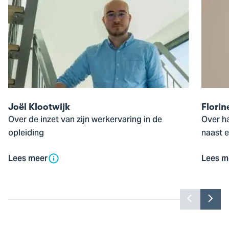
de
de
pop-
pop-
up
up
van
van
Joël
Florine
Klootwijk
Bubber
Joël Klootwijk
Florin
Over de inzet van zijn werkervaring in de
Over h
opleiding
naast e
Lees meer
Lees m
Toon
Too
vorige
vol
slide
slid