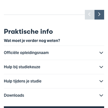
Toon
Too
vorige
vol
slide
slid
Praktische info
Wat moet je verder nog weten?
Officiële opleidingsnaam
Hulp bij studiekeuze
Hulp tijdens je studie
Downloads