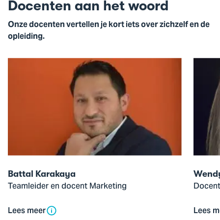
Docenten aan het woord
Onze docenten vertellen je kort iets over zichzelf en de
opleiding.
Open
Open
de
de
pop-
pop-
up
up
van
van
Battal
Wendy
Karakaya
Troost
Battal Karakaya
Wendy
Teamleider en docent Marketing
Docent
Lees meer
Lees m