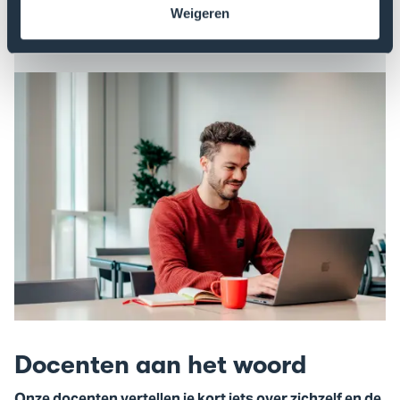
Weigeren
Vraag nu de brochure aan
Docenten aan het woord
Onze docenten vertellen je kort iets over zichzelf en de