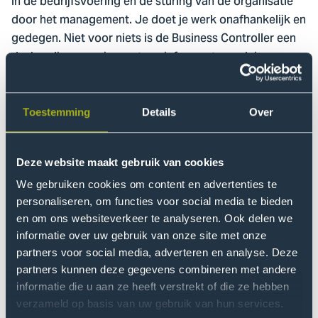
in de bedrijfsvoering en de sturing van de organisatie
door het management. Je doet je werk onafhankelijk en
gedegen. Niet voor niets is de Business Controller een
deskundige sparringpartner, informant en adviseur
voor de board van ieder groot bedrijf. De post-hbo-
opleiding Business Controller bereid je diepgaand voor
op deze boeiende functie.
Toestemming
Details
Over
Voorlichting
Deze website maakt gebruik van cookies
We helpen je graag met een studiekeuze die aansluit bij
We gebruiken cookies om content en advertenties te
jouw wensen en agenda.
personaliseren, om functies voor social media te bieden
en om ons websiteverkeer te analyseren. Ook delen we
informatie over uw gebruik van onze site met onze
partners voor social media, adverteren en analyse. Deze
vanaf
Evenement
Proeflessen
Evenement
partners kunnen deze gegevens combineren met andere
Go
okt
naam
datum
informatie die u aan ze heeft verstrekt of die ze hebben
to
verzameld op basis van uw gebruik van hun services.
Proeflessen