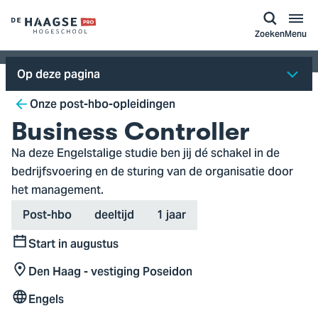
a naar
ontent
Logo
Zoeken
Menu
van
De
Op deze pagina
Haagse
Breadcrumb
Hogeschool,
Onze post-hbo-opleidingen
ga
Business Controller
naar
Na deze Engelstalige studie ben jij dé schakel in de
de
bedrijfsvoering en de sturing van de organisatie door
homepagina
het management.
Type
Variant
Duration
Post-hbo
deeltijd
1 jaar
Start in augustus
Start
Den Haag - vestiging Poseidon
Locatie
Engels
Taal