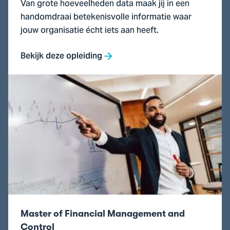
Van grote hoeveelheden data maak jij in een
handomdraai betekenisvolle informatie waar
jouw organisatie écht iets aan heeft.
Bekijk deze opleiding
Ga
naar
Master
of
Financial
Management
and
Control
Master of Financial Management and
Control