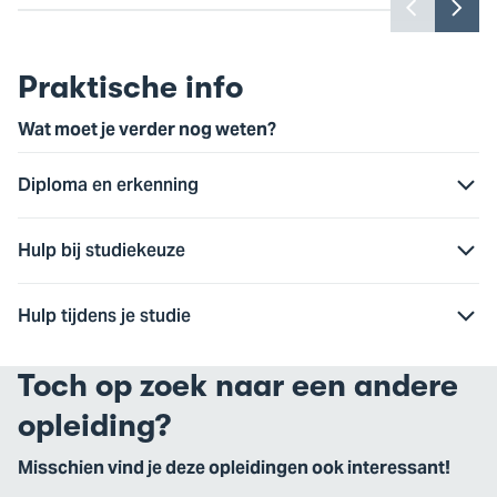
Toon
Too
vorige
vol
slide
slid
Praktische info
Wat moet je verder nog weten?
Diploma en erkenning
Hulp bij studiekeuze
Hulp tijdens je studie
Toch op zoek naar een andere
opleiding?
Misschien vind je deze opleidingen ook interessant!