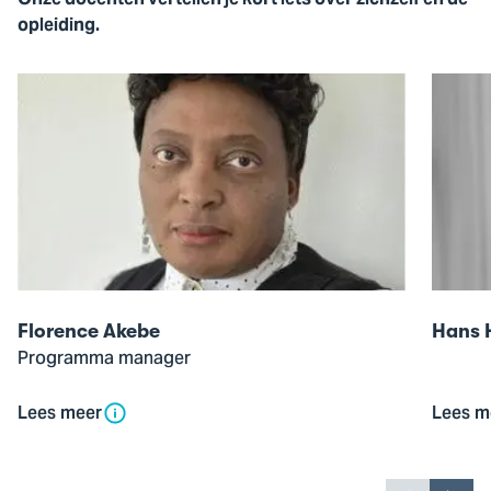
opleiding.
Open
Open
de
de
pop-
pop-
up
up
van
van
Florence
Hans
Akebe
Hofma
Florence Akebe
Hans 
Programma manager
Lees meer
Lees m