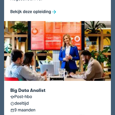
Bekijk deze opleiding
Ga
naar
Big
Data
Analist
Big Data Analist
Post-hbo
deeltijd
9 maanden