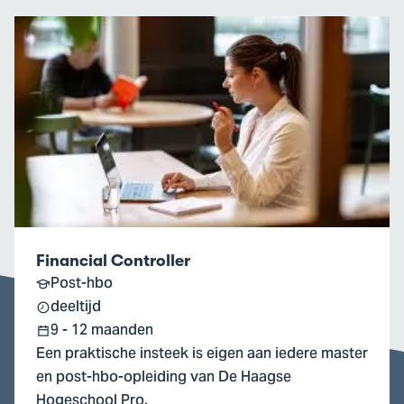
Ga
naar
Financial
Controller
Financial Controller
Post-hbo
deeltijd
9 - 12 maanden
Een praktische insteek is eigen aan iedere master
en post-hbo-opleiding van De Haagse
Hogeschool Pro.