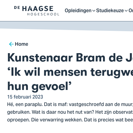
Proefstuderen
Contact en bereikbaarh
Opleidingen
Studiekeuze
O
Logo
Open
Open
O
van
a naar
De
ontent
Haagse
of
of
o
Breadcrumb
Hogeschool,
Home
ga
Kunstenaar Bram de 
sluit
sluit
sl
naar
de
‘Ik wil mensen terugw
homepagina
submenu
submenu
s
hun gevoel’
15 februari 2023
Hé, een paraplu. Dat is maf: vastgeschroefd aan de muur;
gebruiken. Wat is daar nou het nut van? Het zijn observat
oproepen. Die verwarring wekken. Dat is precies wat bee