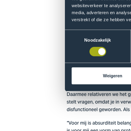
Kunst dient nie
websiteverkeer te analyseren
media, adverteren en analys
De absurditeit is belangrijk 
verstrekt of die ze hebben v
een publieke ruimte altijd ee
een beeld te bekijken. En vaa
Toestemmingsselectie
kunst een elitair karakter gek
Noodzakelijk
niet. Mijn werk heeft een soor
‘Daarmee is a
Weigeren
“Als moderne mensen zijn wij 
Daarmee relativeren we het gev
stelt vragen, omdat je in verw
disfunctioneel geworden. Als 
“Voor mij is absurditeit bela
is voor mij een vorm van prot