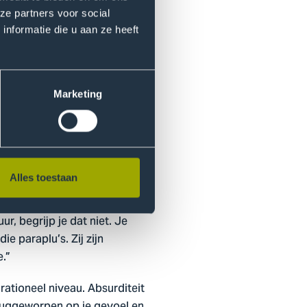
ze partners voor social
nformatie die u aan ze heeft
voel zegt mij dat kunst in
plaatst. Je moet opkijken om
ebeeld. Daarmee heeft die
 kunst iets anders. Kunst dient
Marketing
m van protest’
Alles toestaan
nele kaders te plaatsen.
r, begrijp je dat niet. Je
ie paraplu’s. Zij zijn
.”
rationeel niveau. Absurditeit
teruggeworpen op je gevoel en