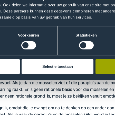
t
. Ook delen we informatie over uw gebruik van onze site met on
e. Deze partners kunnen deze gegevens combineren met andere i
voor hem. “Deze werken hangen in een publieke ruimte. Mijn ge
erzameld op basis van uw gebruik van hun services.
n bepaalde pretentie heeft. Die wordt vaak op een sokkel ge
k is het dan een vroegere notabele of heerser die wordt afg
regen en tegelijkertijd een heel beperkte functie. Voor mij is
Voorkeuren
Statistieken
t absurditeit met een functie.”
bsurditeit voor mij ook een vor
Selectie toestaan
geneigd om alles wat we vinden en wat ons overkomt in ratio
oel. Als je dan die mosselen ziet of die paraplu’s aan de muu
arring raakt. Er is geen rationele basis voor die mosselen en d
er geen rationele grond is, moet je ze bekijken vanuit emotie
ngrijk, omdat die je dwingt om na te denken op een ander dan 
est. Als je naar de paraplu’s en de mosselen kijkt, word je 