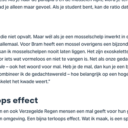
ad je alleen maar gevoel. Als je student bent, kan de ratio d
ie niet opvalt. Maar wél als je een mosselschelp inwerkt in e
s allemaal. Voor Bram heeft een mossel overigens een bijzonde
 kan ik mosselschelpen nooit laten liggen. Het zijn exoskelet
 iets wat vormeloos en niet te vangen is. Net als onze gedac
– ook het woord voor mal. Heb je de mal, dan kun je een 
le
ombineer ik de gedachtewereld – hoe belangrijk op een hog
skelet het kwade weert.”
ops effect
 en ook Verzegelde Regen mensen een mal geeft voor hun 
 omgeving. Een bijna terloops effect. Wat ik maak, is een s