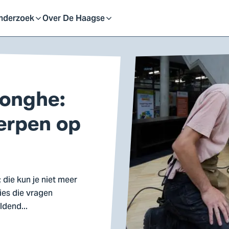
eid
nderzoek
Over De Haagse
pen
Open
f
of
Jonghe:
uit
sluit
erpen op
ubmenu
submenu
 die kun je niet meer
ies die vragen
ldend...