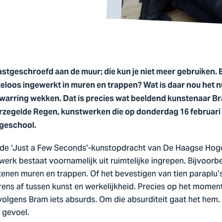
vastgeschroefd aan de muur; die kun je niet meer gebruiken. 
teloos ingewerkt in muren en trappen? Wat is daar nou het n
rwarring wekken. Dat is precies wat beeldend kunstenaar B
zegelde Regen, kunstwerken die op donderdag 16 februari o
geschool.
de ‘Just a Few Seconds’-kunstopdracht van De Haagse Hoges
werk bestaat voornamelijk uit ruimtelijke ingrepen. Bijvoorb
enen muren en trappen. Of het bevestigen van tien paraplu
ens af tussen kunst en werkelijkheid. Precies op het momen
 volgens Bram iets absurds. Om die absurditeit gaat het hem. 
 gevoel.