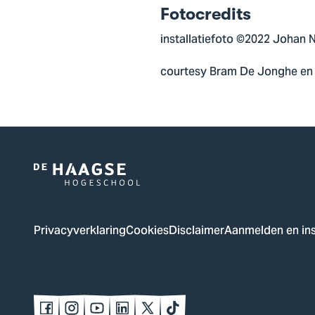
Fotocredits
installatiefoto ©2022 Johan 
courtesy Bram De Jonghe en
Logo
van
De
Privacyverklaring
Cookies
Disclaimer
Aanmelden en ins
Haagse
Hogeschool,
ga
naar
Volg
Volg
Volg
Volg
Volg
Volg
de