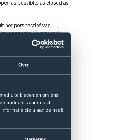
open as possible, as closed as
it het perspectief van
(doorlooptijd 30 minuten)
d van een
Over
verdiep je je in de thematiek
Tevens maak je je het zoeken
 media te bieden en om ons
ze partners voor social
 wordt ingegaan op
nformatie die u aan ze heeft
 versterken. De praktijk van
n je ontwikkelt kennis over
Marketing