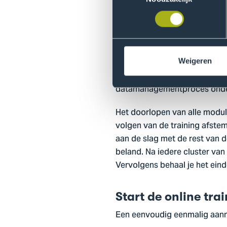
In de modules behorende 
selectie, data-archiverin
Binnen iedere cluster van ond
tegenaan loopt en ga je prak
Weigeren
te laten beklijven. Na afrond
datamanagementproces onder d
Het doorlopen van alle module
volgen van de training afste
aan de slag met de rest van 
beland. Na iedere cluster va
Vervolgens behaal je het eind
Start de online t
Een eenvoudig eenmalig aanm