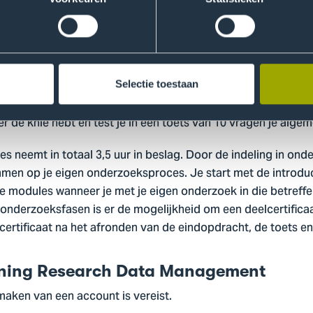
bij de fasen publiceren, outreach en beoordeling (doorloopt
g en het FAIR principe centraal. Je leert over het metadateren
erzoeksfasen doorloop je een casus die je inzicht geeft in wa
tisch aan de slag met een opdracht om de kennis die je heb
Selectie toestaan
ing van de onderzoeksfasen test je in de eindopdracht of je h
e knie hebt en test je in een toets van 10 vragen je alge
s neemt in totaal 3,5 uur in beslag. Door de indeling in ond
mmen op je eigen onderzoeksproces. Je start met de introdu
de modules wanneer je met je eigen onderzoek in die betref
n onderzoeksfasen is er de mogelijkheid om een deelcertific
certificaat na het afronden van de eindopdracht, de toets e
raining Research Data Management
aken van een account is vereist.