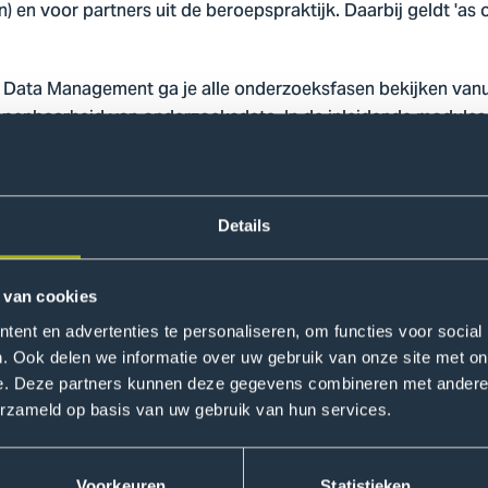
) en voor partners uit de beroepspraktijk. Daarbij geldt 'as 
ch Data Management ga je alle onderzoeksfasen bekijken vanu
openbaarheid van onderzoeksdata. In de inleidende modules 
elen en begrippen van RDM aan bod. Je leert over de inhou
n maakt RDM concreet en uitvoerbaar.
derzoekfasen:
Details
ij de fasen voorbereiding en discovery (doorlooptijd 1 uur) 
sten, RDM-standaarden, privacy en intellectuele eigendom. 
 van cookies
 bestaande data eigen.
ent en advertenties te personaliseren, om functies voor social
. Ook delen we informatie over uw gebruik van onze site met on
bij de fasen analyse en schrijven (doorlooptijd 45 minuten)
e. Deze partners kunnen deze gegevens combineren met andere i
oden en maatregelen om de veiligheid van gevoelige data te
erzameld op basis van uw gebruik van hun services.
e data en deze delen met onderzoekspartners komt aan bod. E
ren van data en over dataformaten.
Voorkeuren
Statistieken