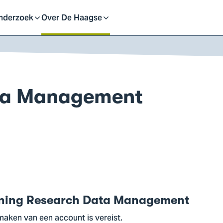
eid
nderzoek
Over De Haagse
pen
Open
f
of
ata Management
uit
sluit
ubmenu
submenu
raining Research Data Management
aken van een account is vereist.