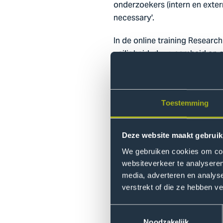
onderzoekers (intern en extern
necessary'.
In de online training Resear
veiligheid, duurzaamheid en 
komen de belangrijkste voord
datamanagementplan, dit pla
Na de inleiding volgen de on
Toestemming
In de modules behorende b
van RDM-gerelateerde ko
Deze website maakt gebruik
naar en hergebruiken van
We gebruiken cookies om cont
websiteverkeer te analyseren
In de modules behorende 
media, adverteren en analys
databeheer en op de meth
verstrekt of die ze hebben v
het veilig opslaan van j
het ordenen en structure
Toestemmingsselectie
Noodzakelijk