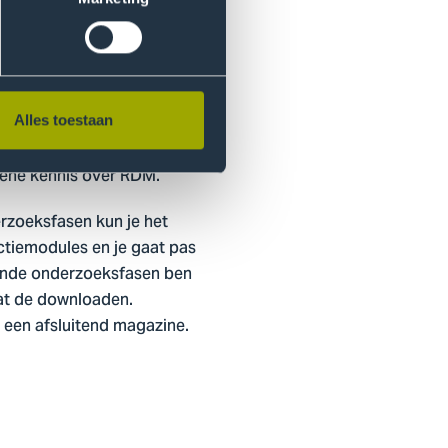
ijd 60 minuten) staan data-
 en licentiëren van je data.
ar je in je onderzoekspraktijk
t opgedaan zo goed mogelijk
Alles toestaan
et FAIR
mene kennis over RDM.
erzoeksfasen kun je het
ctiemodules en je gaat pas
fende onderzoeksfasen ben
aat de downloaden.
n een afsluitend magazine.