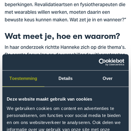
beperkingen. Revalidatieartsen en fysiotherapeuten die
met wearables willen werken, moeten daarin een
bewuste keus kunnen maken. Wat zet je in en wanneer?”
Wat meet je, hoe en waarom?
In haar onderzoek richtte Hanneke zich op drie thema’s.
De eerste focus lag op de verschillende uitkomstmaten.
Wat kun je allemaal meten en hoe, waarom kan dat
nuttig zijn en in welke gevallen? Uit het onderzoek blijkt
dat er belangrijke informatie verloren kan gaan als je
Toestemming
Details
Over
niet de juiste uitkomstmaten gebruikt. Hanneke: “Bij
MS-patiënten is het bijvoorbeeld belangrijk om de
activiteiten verspreid over de hele dag te meten, omdat
Deze website maakt gebruik van cookies
ze niet lang achter elkaar kunnen bewegen. En zo
We gebruiken cookies om content en advertenties te
gelden voor iedere groep – voor iedere patiënt zelfs –
personaliseren, om functies voor social media te bieden
andere meetcriteria”, vertelt ze. “Het tellen van stappen
en om ons websiteverkeer te analyseren. Ook delen we
informatie over uw gebruik van onze site met onze