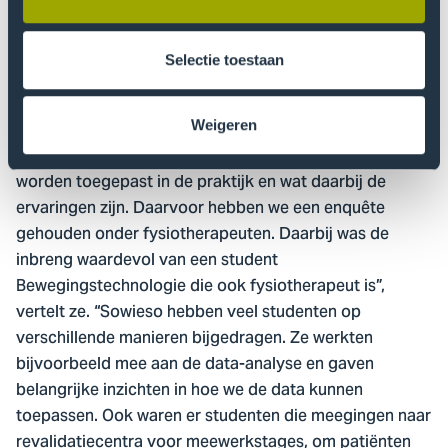
goede voorspeller van de intensiteit van activiteiten in
het dagelijks leven. Bij de andere tests is het gebruik
van wearables dus écht een goede aanvulling.”
Selectie toestaan
Rol van studenten
Weigeren
“Het laatste thema was ontdekken hoe wearables nu al
worden toegepast in de praktijk en wat daarbij de
ervaringen zijn. Daarvoor hebben we een enquête
gehouden onder fysiotherapeuten. Daarbij was de
inbreng waardevol van een student
Bewegingstechnologie die ook fysiotherapeut is”,
vertelt ze. “Sowieso hebben veel studenten op
verschillende manieren bijgedragen. Ze werkten
bijvoorbeeld mee aan de data-analyse en gaven
belangrijke inzichten in hoe we de data kunnen
toepassen. Ook waren er studenten die meegingen naar
revalidatiecentra voor meewerkstages, om patiënten