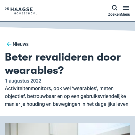
a naar
ontent
Logo
Zoeken
Menu
van
De
Haagse
Breadcrumb
Hogeschool,
Nieuws
ga
Beter revalideren door
naar
de
wearables?
homepagina
1 augustus 2022
Activiteitenmonitors, ook wel ‘wearables’, meten
objectief, betrouwbaar en op een gebruiksvriendelijke
manier je houding en bewegingen in het dagelijks leven.