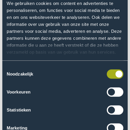
probleem. Om bij te dragen aan meer expertise en op
We gebruiken cookies om content en advertenties te
termijn meer bevoegden voor de klas start de Pabo van
personaliseren, om functies voor social media te bieden
De Haagse Hogeschool met het aanbieden van
en om ons websiteverkeer te analyseren. Ook delen we
microcredentials ’Jonge kind’. Juist voor
informatie over uw gebruik van onze site met onze
onderwijsondersteuners met mbo4 niveau, die niet
partners voor social media, adverteren en analyse. Deze
direct de hele Pabo willen volgen, is dit een flexibele en
partners kunnen deze gegevens combineren met andere
informatie die u aan ze heeft verstrekt of die ze hebben
gerichte manier om in drie maanden extra kennis,
verzameld op basis van uw gebruik van hun services.
vaardigheden en verdieping te verkrijgen rond het
jonge kind.
Toestemmingsselectie
De Pabo van De Haagse Hogeschool kreeg veel
Noodzakelijk
verschillende verzoeken tot professionalisering van
professionals en heeft als reactie daarop het initiatief
Voorkeuren
genomen om samen met andere besturen van
Opleidingsschool Zuid-West Holland (OZWH) in kaart te
Statistieken
brengen welke gedeelde behoefte er is. Na een
inventarisatie onder schoolbesturen in de regio bleek
dat er juist voor onderwijsondersteuners die bij de
Marketing