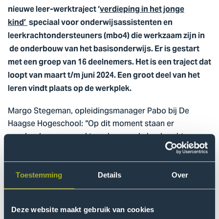
nieuwe leer-werktraject ‘
verdieping in het jonge
kind’
speciaal voor onderwijsassistenten en
leerkrachtondersteuners (mbo4) die werkzaam zijn in
de onderbouw van het basisonderwijs. Er is gestart
met een groep van 16 deelnemers. Het is een traject dat
loopt van maart t/m juni 2024. Een groot deel van het
leren vindt plaats op de werkplek.
Margo Stegeman, opleidingsmanager Pabo bij De
Haagse Hogeschool: “Op dit moment staan er
noodgedwongen veel te onbevoegde leerkrachten
voor de klas. Ik ben er daarom zo trots op dat we
samen met het werkveld een verdieping ‘Jonge kind’
hebben ontwikkeld. Hopelijk is dit een stap in de
Toestemming
Details
Over
richting van het oplossen van deze situatie.”
Het lerarentekort is een groot maatschappelijk
Deze website maakt gebruik van cookies