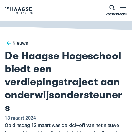
a naar
ontent
Logo
Zoeken
Menu
van
De
Haagse
Breadcrumb
Hogeschool,
Nieuws
ga
De Haagse Hogeschool
naar
de
biedt een
homepagina
verdiepingstraject aan
onderwijsondersteuner
s
13 maart 2024
Op dinsdag 12 maart was de kick-off van het nieuwe