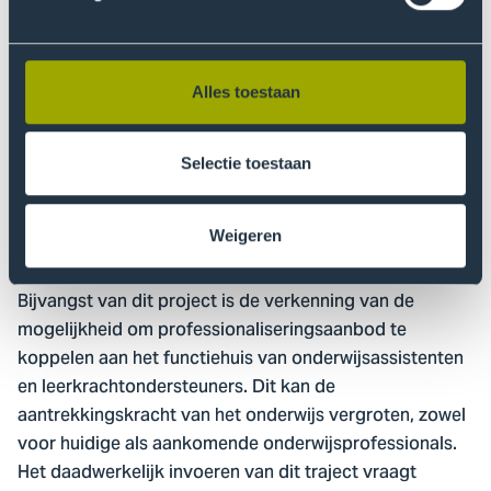
kleuters zijn ingezet behoefte was aan extra
scholing. Bovendien was er de wens om de stap naar de
Pabo te verkleinen. Besturen en Pabo hebben samen
Alles toestaan
een modulair opgebouwd onderwijsaanbod uitgewerkt
voor onderwijsassistenten en leerkrachtondersteuners.
Deelnemers krijgen de certificaten in de vorm van
Selectie toestaan
microcredentials. Een landelijk erkend certificaat op
hbo-niveau. Deze leveren vrijstellingen op voor de
Weigeren
Pabo.
Bijvangst van dit project is de verkenning van de
mogelijkheid om professionaliseringsaanbod te
koppelen aan het functiehuis van onderwijsassistenten
en leerkrachtondersteuners. Dit kan de
aantrekkingskracht van het onderwijs vergroten, zowel
voor huidige als aankomende onderwijsprofessionals.
Het daadwerkelijk invoeren van dit traject vraagt